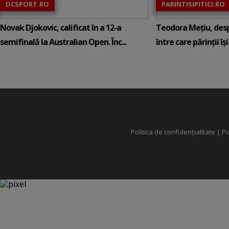
DCSPORT.RO
PARINTISIPITICI.RO
Novak Djokovic, calificat în a 12-a
Teodora Mețiu, desp
semifinală la Australian Open. Înc...
între care părinții își c
Politica de confidențialitate
|
Po