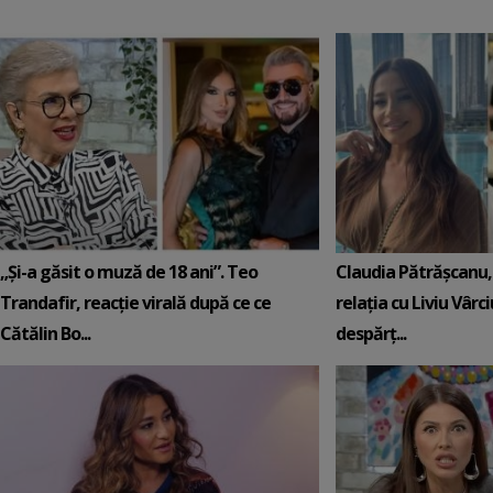
„Și-a găsit o muză de 18 ani”. Teo
Claudia Pătrășcanu,
Trandafir, reacție virală după ce ce
relația cu Liviu Vârci
Cătălin Bo...
despărț...