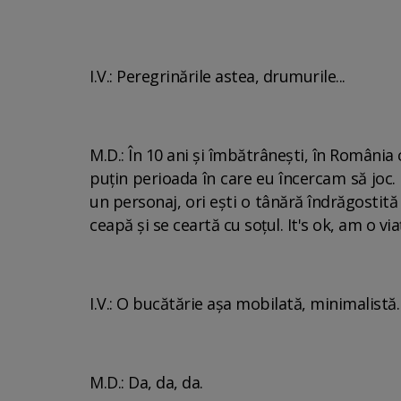
I.V.: Peregrinările astea, drumurile...
M.D.: În 10 ani și îmbătrânești, în România cu
puțin perioada în care eu încercam să joc.
un personaj, ori ești o tânără îndrăgostită
ceapă și se ceartă cu soțul. It's ok, am o vi
I.V.: O bucătărie așa mobilată, minimalistă
M.D.: Da, da, da.