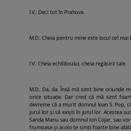
I.V.: Deci tot în Prahova.
M.D.: Cheia pentru mine este locul cel ma
I.V.: Cheia echilibrului, cheia regăsirii tale.
M.D.: Da, da. Însă mă simt bine oriunde m-
orice situație. Dar cred că mă simt foar
devreme că a murit domnul Ioan S. Pop, când
jurul lor și să exiști în jurul lor. Aceste
Sanda Manu sau domnul Ion Cojar, sau vor
frumoase și acolo te simți foarte bine ală