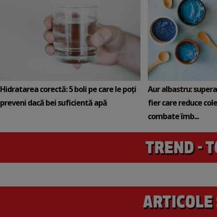
Hidratarea corectă: 5 boli pe care le poți
Aur albastru: super
preveni dacă bei suficientă apă
fier care reduce cole
combate îmb...