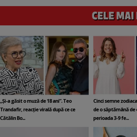
„Și-a găsit o muză de 18 ani”. Teo
Cinci semne zodiaca
Trandafir, reacție virală după ce ce
de o săptămână de e
Cătălin Bo...
perioada 3-9 fe...