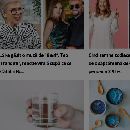
„Și-a găsit o muză de 18 ani”. Teo
Cinci semne zodiaca
Trandafir, reacție virală după ce ce
de o săptămână de e
Cătălin Bo...
perioada 3-9 fe...