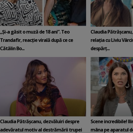
„Și-a găsit o muză de 18 ani”. Teo
Claudia Pătrășcanu,
Trandafir, reacție virală după ce ce
relația cu Liviu Vârci
Cătălin Bo...
despărț...
Claudia Pătrășcanu, dezvăluiri despre
Scene incredibile! Il
adevăratul motiv al destrămării trupei
mâna pe aparatul de