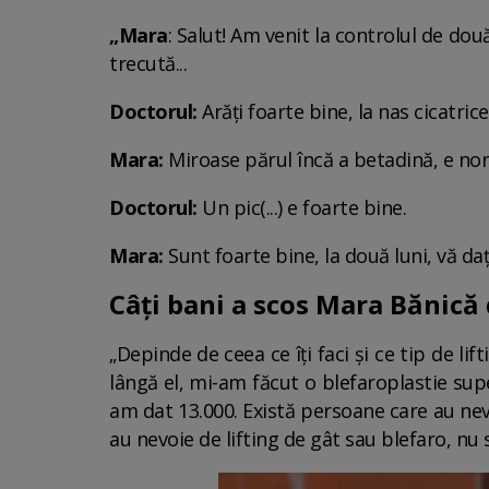
„Mara
: Salut! Am venit la controlul de dou
trecută...
Doctorul:
Arăți foarte bine, la nas cicatrice
Mara:
Miroase părul încă a betadină, e no
Doctorul:
Un pic(...) e foarte bine.
Mara:
Sunt foarte bine, la două luni, vă d
Câți bani a scos Mara Bănică 
„Depinde de ceea ce îți faci și ce tip de lif
lângă el, mi-am făcut o blefaroplastie supe
am dat 13.000. Există persoane care au nevoi
au nevoie de lifting de gât sau blefaro, nu 