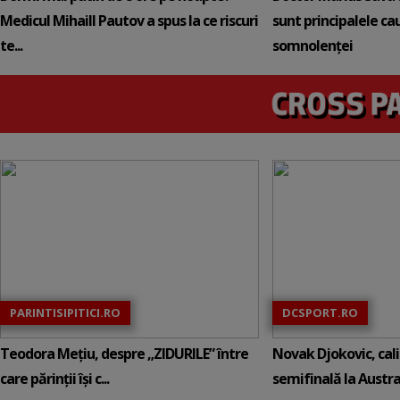
Medicul Mihaill Pautov a spus la ce riscuri
sunt principalele ca
te...
somnolenței
PARINTISIPITICI.RO
DCSPORT.RO
Teodora Mețiu, despre „ZIDURILE” între
Novak Djokovic, calif
care părinții își c...
semifinală la Austral