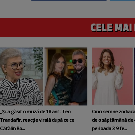
„Și-a găsit o muză de 18 ani”. Teo
Cinci semne zodiaca
Trandafir, reacție virală după ce ce
de o săptămână de e
Cătălin Bo...
perioada 3-9 fe...