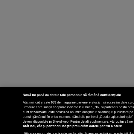
Nouă ne pasă ca datele tale personale să rămână confidențiale
Atât noi, cât și cele
683
de magazine partenere stocăm și accesăm date cu carac
urmărire care susțin scopurile indicate la rubrica „Noi, și partenerii noștri p
sunt dezactivate, este posibil ca anumite conținuturi și anunțuri publicitare pe
consimțământul, în orice moment, dând clic pe linkul „Gestionați preferințele” 
deveni disponibile în Site-ul web. Pentru detalii suplimentare, vă rugăm să ne co
Atât noi, cât și partenerii noștri prelucrăm datele pentru a oferi:
Utilizarea unor date precise de geolocație. Scanarea activă a caracteristicilor 