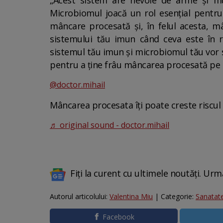
„Acest sistem are nevoie de arme și mu
Microbiomul joacă un rol esențial pentru 
mâncare procesată și, în felul acesta, 
sistemului tău imun când ceva este în r
sistemul tău imun și microbiomul tău vor s
pentru a ține frâu mâncarea procesată pe c
@doctor.mihail
Mâncarea procesata îți poate creste riscul d
♬ original sound - doctor.mihail
Fiți la curent cu ultimele noutăți. Urm
Autorul articolului:
Valentina Miu
| Categorie:
Sanatat
Facebook