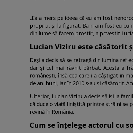
„Ea a mers pe ideea că eu am fost nenoroc
propriu, și la figurat. Ba n-am fost eu c
din lume să facem prostii”, a povestit Lucia
Lucian Viziru este căsătorit ș
Deși a decis să se retragă din lumina refle
dar și cel mai râvnit bărbat. Acesta a fr
românești, însă cea care i-a câștigat inim
de ani buni, iar în 2010 s-au și căsătorit. A
Ulterior, Lucian Viziru a decis să își ia fa
că duce o viață liniștită printre străini se 
revină în România.
Cum se înțelege actorul cu s