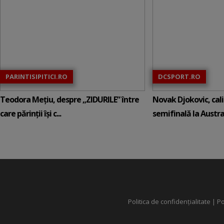
PARINTISIPITICI.RO
DCSPORT.RO
Teodora Mețiu, despre „ZIDURILE” între
Novak Djokovic, calif
care părinții își c...
semifinală la Austral
Politica de confidențialitate
|
Po