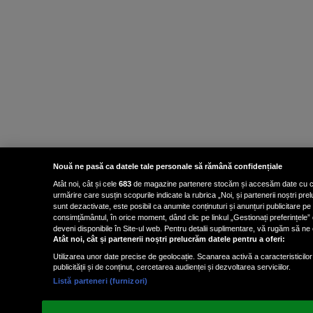
Nouă ne pasă ca datele tale personale să rămână confidențiale
Atât noi, cât și cele
683
de magazine partenere stocăm și accesăm date cu carac
urmărire care susțin scopurile indicate la rubrica „Noi, și partenerii noștri p
sunt dezactivate, este posibil ca anumite conținuturi și anunțuri publicitare pe
consimțământul, în orice moment, dând clic pe linkul „Gestionați preferințele” 
deveni disponibile în Site-ul web. Pentru detalii suplimentare, vă rugăm să ne co
Atât noi, cât și partenerii noștri prelucrăm datele pentru a oferi:
Utilizarea unor date precise de geolocație. Scanarea activă a caracteristicilor 
publicității și de conținut, cercetarea audienței și dezvoltarea serviciilor.
Listă parteneri (furnizori)