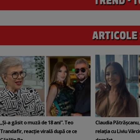
„Și-a găsit o muză de 18 ani”. Teo
Claudia Pătrășcanu,
Trandafir, reacție virală după ce ce
relația cu Liviu Vârci