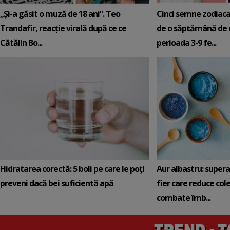
„Și-a găsit o muză de 18 ani”. Teo
Cinci semne zodiaca
Trandafir, reacție virală după ce ce
de o săptămână de e
Cătălin Bo...
perioada 3-9 fe...
Hidratarea corectă: 5 boli pe care le poți
Aur albastru: super
preveni dacă bei suficientă apă
fier care reduce cole
combate îmb...