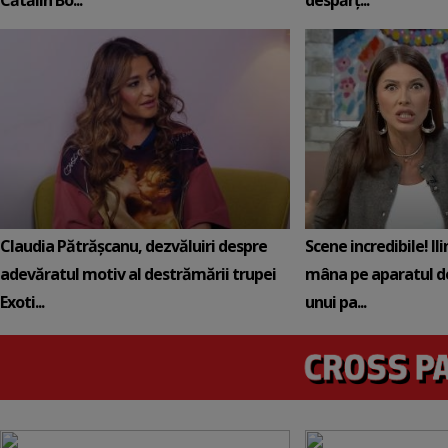
Cătălin Bo...
despărț...
Claudia Pătrășcanu, dezvăluiri despre
Scene incredibile! Il
adevăratul motiv al destrămării trupei
mâna pe aparatul de
Exoti...
unui pa...