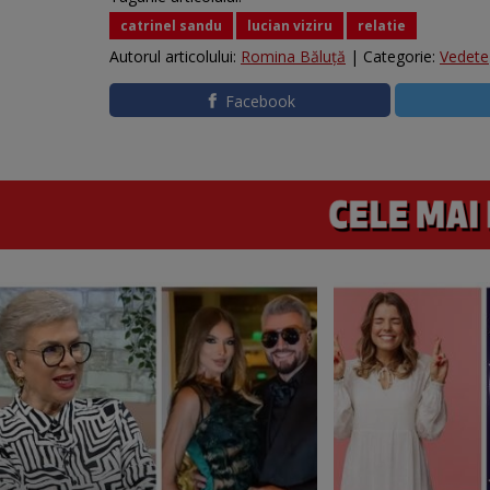
catrinel sandu
lucian viziru
relatie
Autorul articolului:
Romina Băluță
| Categorie:
Vedete
Facebook