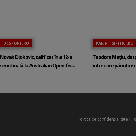
DCSPORT.RO
PARINTISIPITICI.RO
Novak Djokovic, calificat în a 12-a
Teodora Mețiu, desp
semifinală la Australian Open. Înc...
între care părinții își c
Politica de confidențialitate
|
Po