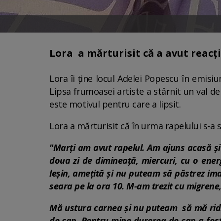
Lora a mărturisit că a avut reacți
Lora îi ține locul Adelei Popescu în emisiu
Lipsa frumoasei artiste a stârnit un val de
este motivul pentru care a lipsit.
Lora a mărturisit că în urma rapelului s-a 
"Marți am avut rapelul. Am ajuns acasă și
doua zi de dimineață, miercuri, cu o ener
leșin, amețită și nu puteam să păstrez i
seara pe la ora 10. M-am trezit cu migrene
Mă ustura carnea și nu puteam să mă ridi
de cap. Pentru mine durerea de cap a fos