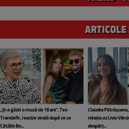
„Și-a găsit o muză de 18 ani”. Teo
Claudia Pătrășcanu,
Trandafir, reacție virală după ce ce
relația cu Liviu Vârci
Cătălin Bo...
despărț...