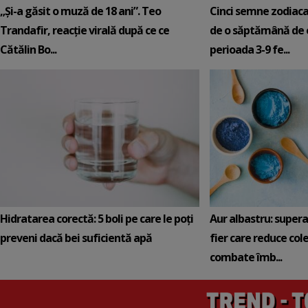
„Și-a găsit o muză de 18 ani”. Teo
Cinci semne zodiaca
Trandafir, reacție virală după ce ce
de o săptămână de e
Cătălin Bo...
perioada 3-9 fe...
Hidratarea corectă: 5 boli pe care le poți
Aur albastru: super
preveni dacă bei suficientă apă
fier care reduce cole
combate îmb...