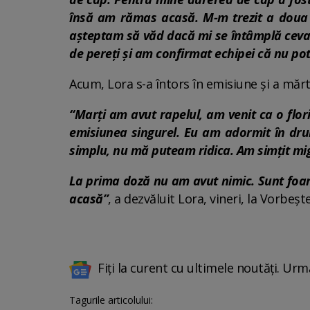
însă am rămas acasă. M-m trezit a doua z
așteptam să văd dacă mi se întâmplă ceva.
de pereți și am confirmat echipei că nu po
Acum, Lora s-a întors în emisiune și a măr
“Marţi am avut rapelul, am venit ca o flor
emisiunea singurel. Eu am adormit în dr
simplu, nu mă puteam ridica. Am simţit mig
La prima doză nu am avut nimic. Sunt foar
acasă”
, a dezvăluit Lora, vineri, la Vorbeş
Fiți la curent cu ultimele noutăți. Urm
Tagurile articolului: