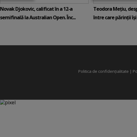
Novak Djokovic, calificat în a 12-a
Teodora Mețiu, desp
semifinală la Australian Open. Înc...
între care părinții își c
Politica de confidențialitate
|
Po