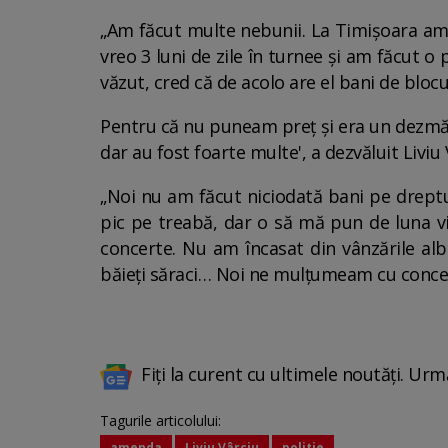
„Am făcut multe nebunii. La Timișoara am î
vreo 3 luni de zile în turnee și am făcut 
văzut, cred că de acolo are el bani de blocu
Pentru că nu puneam preț și era un dezmăț 
dar au fost foarte multe', a dezvăluit Liviu
„Noi nu am făcut niciodată bani pe drept
pic pe treabă, dar o să mă pun de luna vi
concerte. Nu am încasat din vânzările al
băieți săraci… Noi ne mulțumeam cu concert
Fiți la curent cu ultimele noutăți. Urm
Tagurile articolului:
amenda
Liviu Vârciu
politie