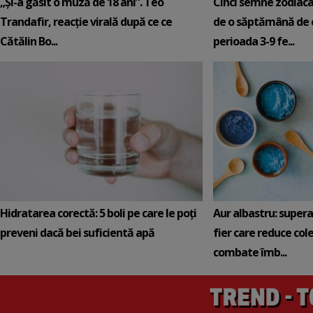
„Și-a găsit o muză de 18 ani”. Teo
Cinci semne zodiaca
Trandafir, reacție virală după ce ce
de o săptămână de e
Cătălin Bo...
perioada 3-9 fe...
Hidratarea corectă: 5 boli pe care le poți
Aur albastru: super
preveni dacă bei suficientă apă
fier care reduce cole
combate îmb...