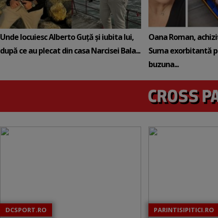
Unde locuiesc Alberto Guță și iubita lui,
Oana Roman, achiziț
după ce au plecat din casa Narcisei Bala...
Suma exorbitantă pe
buzuna...
DCSPORT.RO
PARINTISIPITICI.RO