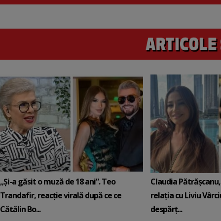
„Și-a găsit o muză de 18 ani”. Teo
Claudia Pătrășcanu,
Trandafir, reacție virală după ce ce
relația cu Liviu Vârci
Cătălin Bo...
despărț...