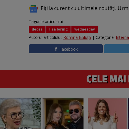
Fiți la curent cu ultimele noutăți. Urm
Tagurile articolului:
deces
lisa loring
wednesday
Autorul articolului:
Romina Băluță
| Categorie:
Interna
Facebook