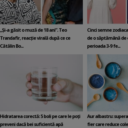
„Și-a găsit o muză de 18 ani”. Teo
Cinci semne zodiaca
Trandafir, reacție virală după ce ce
de o săptămână de e
Cătălin Bo...
perioada 3-9 fe...
Hidratarea corectă: 5 boli pe care le poți
Aur albastru: super
preveni dacă bei suficientă apă
fier care reduce cole