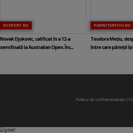
DCSPORT.RO
PARINTISIPITICI.RO
Novak Djokovic, calificat în a 12-a
Teodora Mețiu, desp
semifinală la Australian Open. Înc...
între care părinții își c
Politica de confidențialitate
|
Po