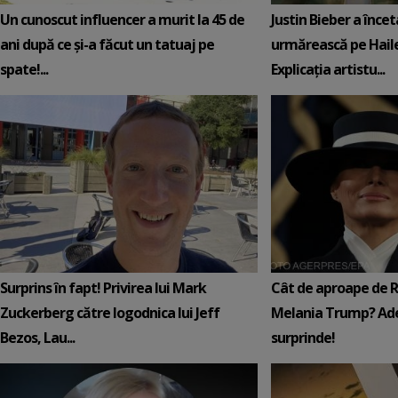
Un cunoscut influencer a murit la 45 de
Justin Bieber a încet
ani după ce și-a făcut un tatuaj pe
urmărească pe Hail
spate!...
Explicația artistu...
Surprins în fapt! Privirea lui Mark
Cât de aproape de 
Zuckerberg către logodnica lui Jeff
Melania Trump? Ade
Bezos, Lau...
surprinde!