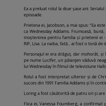
Ea a preluat rolul la doar șase ani. Serial
episoade.
Prietena ei, Jacobson, a mai spus: "Ea este
ca Wednesday Addams. Frumoasă, bună, o 
moștenirea pentru familia și prietenii ei 
RIP, Lisa. La naiba, fată... ai fost o tonă de d
Personajul ei era drăguț, dar mohorât, și 
pe nume Lucifer, un păianjen văduvă neag
lui Wednesday în filmul de televiziune Ha
Rolul a fost interpretat ulterior și de Chr
succes din 1991 Familia Addams și în cont
Loring a fost căsătorită de patru ori și are 
Fiica ei, Vanessa Foumberg, a confirmat p