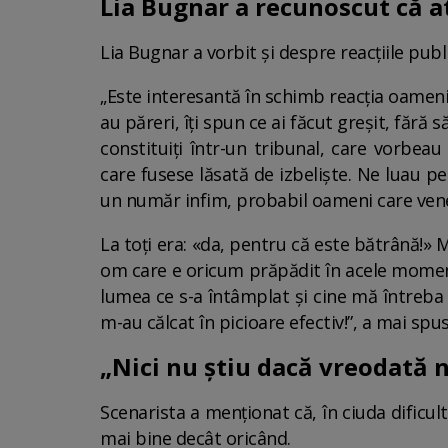
Lia Bugnar a recunoscut că a
Lia Bugnar a vorbit și despre reacțiile pub
„Este interesantă în schimb reacția oamenilo
au păreri, îți spun ce ai făcut greșit, fără
constituiți într-un tribunal, care vorbe
care fusese lăsată de izbeliște. Ne luau pe
un număr infim, probabil oameni care vene
La toți era: «da, pentru că este bătrână!» 
om care e oricum prăpădit în acele momente
lumea ce s-a întâmplat și cine mă întreba 
m-au călcat în picioare efectiv!”, a mai sp
„Nici nu știu dacă vreodată 
Scenarista a menționat că, în ciuda dificult
mai bine decât oricând.