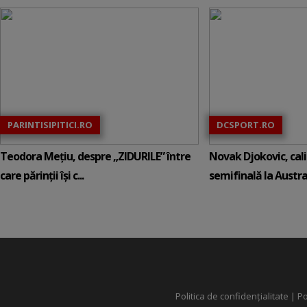
PARINTISIPITICI.RO
DCSPORT.RO
Teodora Mețiu, despre „ZIDURILE” între
Novak Djokovic, calif
care părinții își c...
semifinală la Austral
Politica de confidențialitate
|
Po