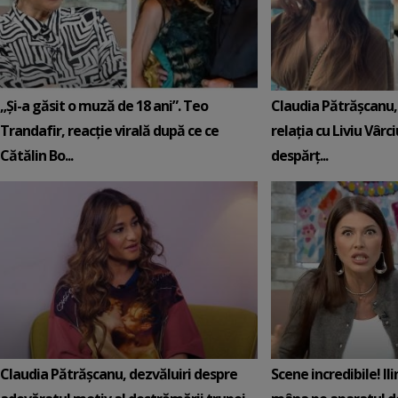
„Și-a găsit o muză de 18 ani”. Teo
Claudia Pătrășcanu,
Trandafir, reacție virală după ce ce
relația cu Liviu Vârci
Cătălin Bo...
despărț...
Claudia Pătrășcanu, dezvăluiri despre
Scene incredibile! Il