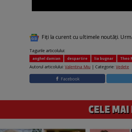
Fiți la curent cu ultimele noutăți. Urm
Tagurile articolului:
anghel damian
despartire
lia bugnar
Theo 
Autorul articolului:
Valentina Miu
| Categorie:
Vedete
Facebook