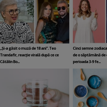
„Și-a găsit o muză de 18 ani”. Teo
Cinci semne zodiaca
Trandafir, reacție virală după ce ce
de o săptămână de e
Cătălin Bo...
perioada 3-9 fe...