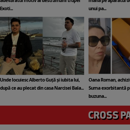
adevăratul motiv al destrămării trupei
mâna pe aparatul de
Exoti...
unui pa...
Unde locuiesc Alberto Guță și iubita lui,
Oana Roman, achiziț
după ce au plecat din casa Narcisei Bala...
Suma exorbitantă pe
buzuna...