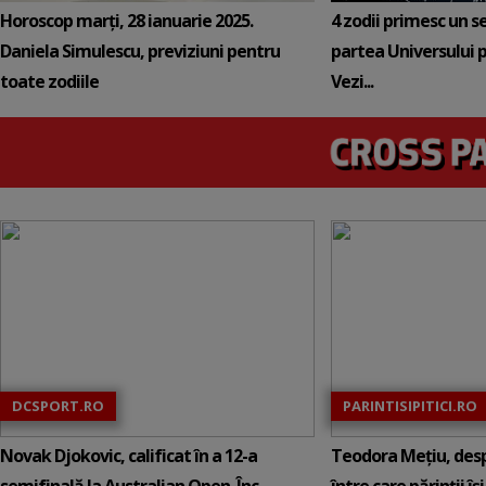
Horoscop marți, 28 ianuarie 2025.
4 zodii primesc un s
Daniela Simulescu, previziuni pentru
partea Universului p
toate zodiile
Vezi...
DCSPORT.RO
PARINTISIPITICI.RO
Novak Djokovic, calificat în a 12-a
Teodora Mețiu, desp
semifinală la Australian Open. Înc...
între care părinții își c