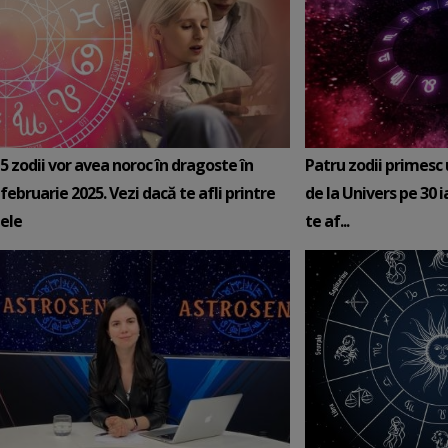
5 zodii vor avea noroc în dragoste în
Patru zodii primesc
februarie 2025. Vezi dacă te afli printre
de la Univers pe 30 
ele
te af...