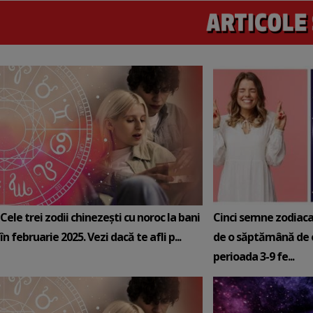
Cele trei zodii chinezești cu noroc la bani
Cinci semne zodiaca
în februarie 2025. Vezi dacă te afli p...
de o săptămână de e
perioada 3-9 fe...