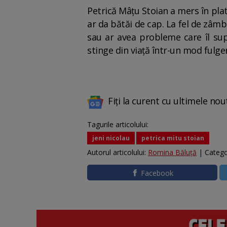
Petrică Mâțu Stoian a mers în pla
ar da bătăi de cap. La fel de zâmbi
sau ar avea probleme care îl sup
stinge din viață într-un mod fulge
Fiți la curent cu ultimele nou
Tagurile articolului:
jeni nicolau
petrica mitu stoian
Autorul articolului:
Romina Băluță
| Catego
Facebook