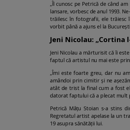
„Îl cunosc pe Petrică de când am l
lansare, vorbesc de anul 1993. Ne-a
trăilesc în fotografii, ele trăie
vorbit până a ajuns el la București
Jeni Nicolau: „Cortina l
Jeni Nicolau a mărturisit că îi es
faptul că artistul nu mai este prin
„Îmi este foarte greu, dar nu a
amândoi prin cimitir și ne așezăm
atât de trist la final cum a fost el
datorat faptului că a plecat mult
Petrică Mâțu Stoian s-a stins di
Regretatul artist apelase la un t
19 asupra sănătății lui.