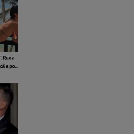
. Rux a
ă a po...