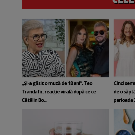
„Și-a găsit o muză de 18 ani”. Teo
Cinci sem
Trandafir, reacție virală după ce ce
de o săpt
Cătălin Bo...
perioada 3-