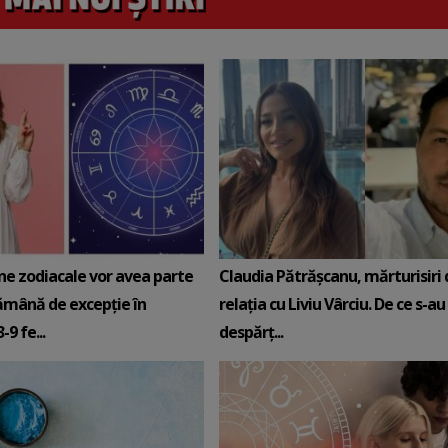
ne zodiacale vor avea parte
Claudia Pătrășcanu, mărturisiri
ămână de excepție în
relația cu Liviu Vârciu. De ce s-au
9 fe...
despărț...