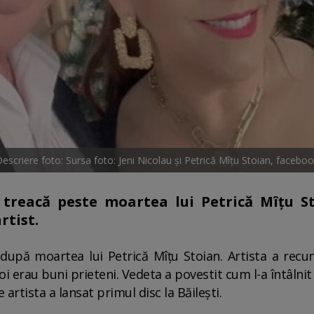
escriere foto: Sursa foto: Jeni Nicolau și Petrică Mîțu Stoian, facebo
treacă peste moartea lui Petrică Mîțu St
rtist.
după moartea lui Petrică Mîțu Stoian. Artista a recun
doi erau buni prieteni. Vedeta a povestit cum l-a întâln
artista a lansat primul disc la Băilești.