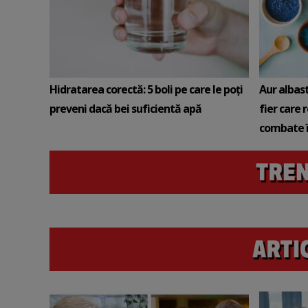
Hidratarea corectă: 5 boli pe care le poți
Aur albas
preveni dacă bei suficientă apă
fier care 
combate î