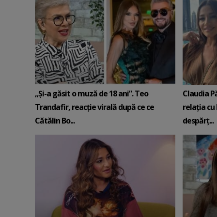
„Și-a găsit o muză de 18 ani”. Teo
Claudia P
Trandafir, reacție virală după ce ce
relația cu 
Cătălin Bo...
despărț...