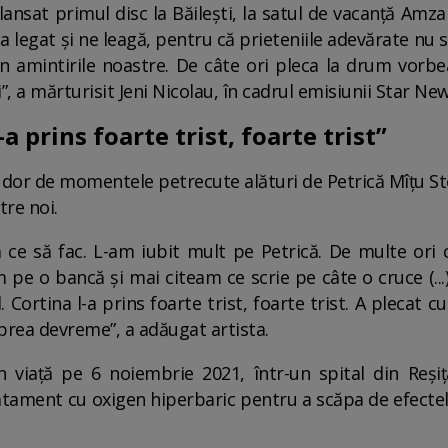
ansat primul disc la Băilești, la satul de vacanță Amza 
 legat și ne leagă, pentru că prieteniile adevărate nu se 
sc în amintirile noastre. De câte ori pleca la drum vor
”, a mărturisit Jeni Nicolau, în cadrul emisiunii Star Ne
-a prins foarte trist, foarte trist”
te dor de momentele petrecute alături de Petrică Mîțu S
tre noi.
m ce să fac. L-am iubit mult pe Petrică. De multe or
 pe o bancă și mai citeam ce scrie pe câte o cruce (.
. Cortina l-a prins foarte trist, foarte trist. A plecat cu
 prea devreme”, a adăugat artista.
n viață pe 6 noiembrie 2021, într-un spital din Reși
ratament cu oxigen hiperbaric pentru a scăpa de efectele