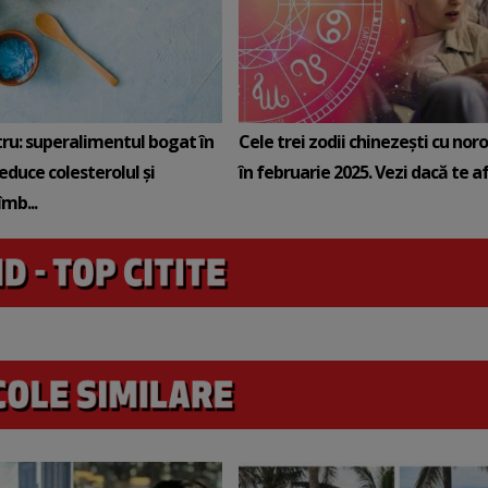
tru: superalimentul bogat în
Cele trei zodii chinezești cu noro
reduce colesterolul și
în februarie 2025. Vezi dacă te afli
mb...