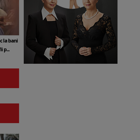
c la bani
 p...