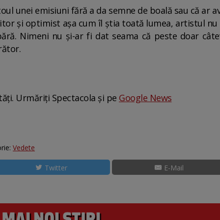
toul unei emisiuni fără a da semne de boală sau că ar a
tor și optimist așa cum îl știa toată lumea, artistul nu 
ără. Nimeni nu și-ar fi dat seama că peste doar câtev
rător.
tăți. Urmăriți Spectacola și pe
Google News
rie:
Vedete
Twitter
E-Mail