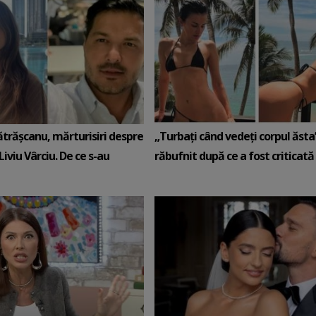
ătrășcanu, mărturisiri despre
„Turbați când vedeți corpul ăsta”
Liviu Vârciu. De ce s-au
răbufnit după ce a fost criticată c