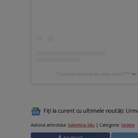
O postare distribuită de Jador mami!????❤️
Fiți la curent cu ultimele noutăți. Urm
Autorul articolului:
Valentina Miu
| Categorie:
Vedete
Facebook