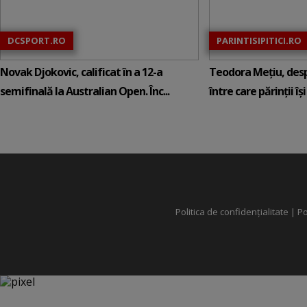
DCSPORT.RO
PARINTISIPITICI.RO
Novak Djokovic, calificat în a 12-a
Teodora Mețiu, desp
semifinală la Australian Open. Înc...
între care părinții își c
Politica de confidențialitate
|
Po