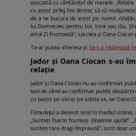
asociată cu cântărețul de manele. „Relația 
cu acest prilej îmi doresc să vă mulțumes
de a ne bucura de acest joc numit «Viață
lui Dumnezeu pentru tot, bine sau rău, Știe
asta! Zi frumoasă”, spunea și Oana Ciocan 
Te-ar putea interesa și:
Ce s-a întâmplat în
Jador și Oana Ciocan s-au îm
relație
Jador și Oana Ciocan nu au confirmat publi
luni de când au confirmat public despărțire
cu patos pe obraz pe iubita sa, iar Oana C
Filmulețul a devenit viral în mediul online, i
„Sunteți foarte frumoși. Doamne ajută!”, „S
sunteți tare dragi împreună”, sunt doar une