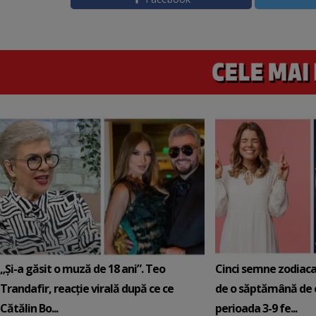
„Și-a găsit o muză de 18 ani”. Teo
Cinci semne zodiaca
Trandafir, reacție virală după ce ce
de o săptămână de e
Cătălin Bo...
perioada 3-9 fe...