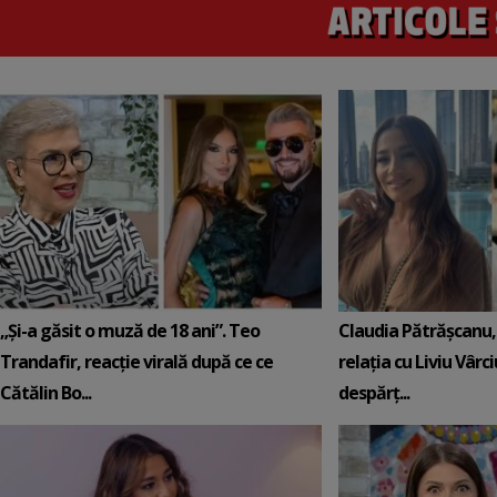
„Și-a găsit o muză de 18 ani”. Teo
Claudia Pătrășcanu,
Trandafir, reacție virală după ce ce
relația cu Liviu Vârci
Cătălin Bo...
despărț...