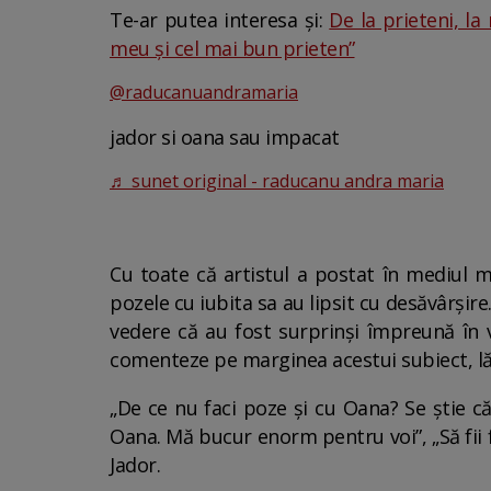
Te-ar putea interesa și:
De la prieteni, la
meu și cel mai bun prieten”
@raducanuandramaria
jador si oana sau impacat
♬ sunet original - raducanu andra maria
Cu toate că artistul a postat în mediul m
pozele cu iubita sa au lipsit cu desăvârșire
vedere că au fost surprinși împreună în v
comenteze pe marginea acestui subiect, lăsân
„De ce nu faci poze și cu Oana? Se știe că 
Oana. Mă bucur enorm pentru voi”, „Să fii f
Jador.