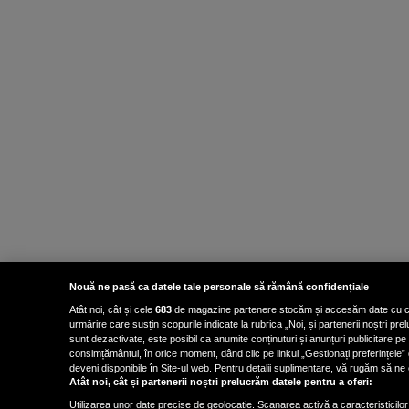
Nouă ne pasă ca datele tale personale să rămână confidențiale
Atât noi, cât și cele
683
de magazine partenere stocăm și accesăm date cu carac
urmărire care susțin scopurile indicate la rubrica „Noi, și partenerii noștri p
sunt dezactivate, este posibil ca anumite conținuturi și anunțuri publicitare pe
consimțământul, în orice moment, dând clic pe linkul „Gestionați preferințele” 
deveni disponibile în Site-ul web. Pentru detalii suplimentare, vă rugăm să ne co
Atât noi, cât și partenerii noștri prelucrăm datele pentru a oferi:
Utilizarea unor date precise de geolocație. Scanarea activă a caracteristicilor 