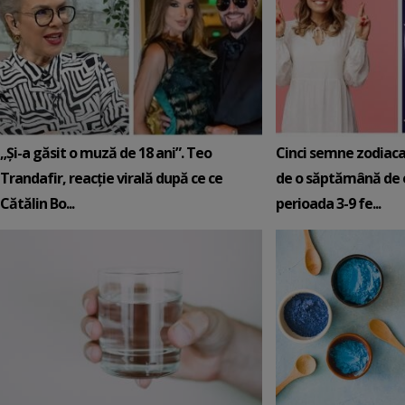
„Și-a găsit o muză de 18 ani”. Teo
Cinci semne zodiaca
Trandafir, reacție virală după ce ce
de o săptămână de e
Cătălin Bo...
perioada 3-9 fe...