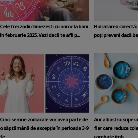
Cele trei zodii chinezești cu noroc la bani
Hidratarea corectă: 5
în februarie 2025. Vezi dacă te afli p...
poți preveni dacă be
Cinci semne zodiacale vor avea parte de
Aur albastru: super
o săptămână de excepție în perioada 3-9
fier care reduce cole
fe...
combate îmb...