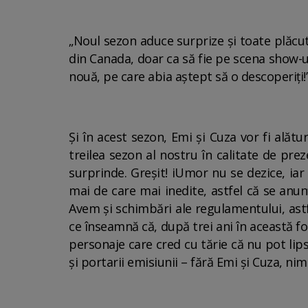
„Noul sezon aduce surprize și toate plăcut
din Canada, doar ca să fie pe scena show-ul
nouă, pe care abia aștept să o descoperiți
Şi în acest sezon, Emi și Cuza vor fi alătu
treilea sezon al nostru în calitate de pre
surprinde. Greșit! iUmor nu se dezice, i
mai de care mai inedite, astfel că se anu
Avem și schimbări ale regulamentului, astfe
ce înseamnă că, după trei ani în această fo
personaje care cred cu tărie că nu pot lip
și portarii emisiunii – fără Emi și Cuza, nim