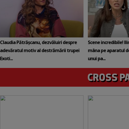
Claudia Pătrășcanu, dezvăluiri despre
Scene incredibile! Il
adevăratul motiv al destrămării trupei
mâna pe aparatul de
Exoti...
unui pa...