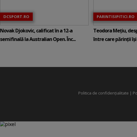
DCSPORT.RO
PARINTISIPITICI.RO
Novak Djokovic, calificat în a 12-a
Teodora Mețiu, desp
semifinală la Australian Open. Înc...
între care părinții își c
Politica de confidențialitate
|
Po