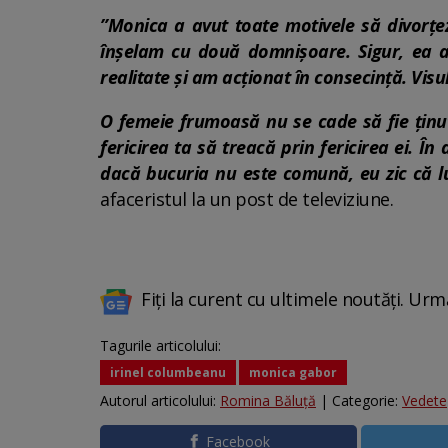
”Monica a avut toate motivele să divorțe
înșelam cu două domnișoare. Sigur, ea a f
realitate și am acționat în consecință. Visu
O femeie frumoasă nu se cade să fie ținută î
fericirea ta să treacă prin fericirea ei. Î
dacă bucuria nu este comună, eu zic că lu
afaceristul la un post de televiziune.
Fiți la curent cu ultimele noutăți. Urm
Tagurile articolului:
irinel columbeanu
monica gabor
Autorul articolului:
Romina Băluță
| Categorie:
Vedete
Facebook