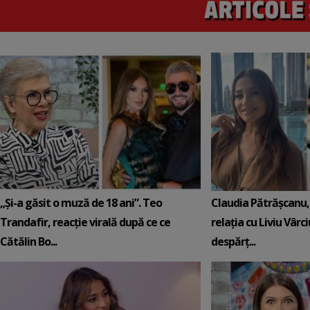
„Și-a găsit o muză de 18 ani”. Teo
Claudia Pătrășcanu,
Trandafir, reacție virală după ce ce
relația cu Liviu Vârci
Cătălin Bo...
despărț...