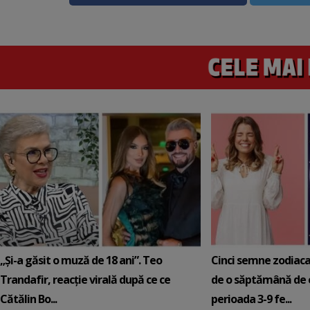
„Și-a găsit o muză de 18 ani”. Teo
Cinci semne zodiaca
Trandafir, reacție virală după ce ce
de o săptămână de e
Cătălin Bo...
perioada 3-9 fe...