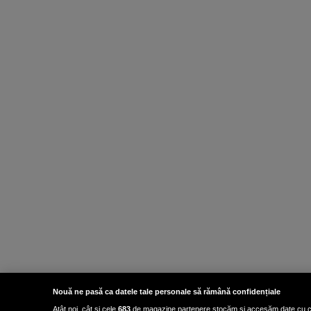
Nouă ne pasă ca datele tale personale să rămână confidențiale
Atât noi, cât și cele
683
de magazine partenere stocăm și accesăm date cu carac