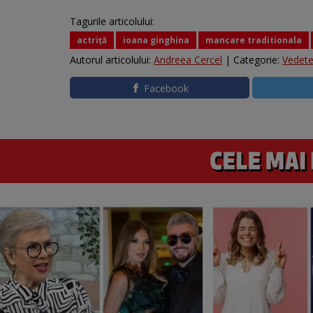
Tagurile articolului:
actriță
ioana ginghina
mancare traditionala
Autorul articolului:
Andreea Cercel
| Categorie:
Vedet
Facebook