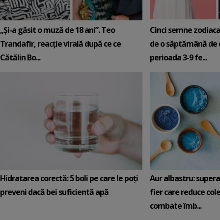
„Și-a găsit o muză de 18 ani”. Teo
Cinci semne zodiaca
Trandafir, reacție virală după ce ce
de o săptămână de e
Cătălin Bo...
perioada 3-9 fe...
Hidratarea corectă: 5 boli pe care le poți
Aur albastru: super
preveni dacă bei suficientă apă
fier care reduce cole
combate îmb...