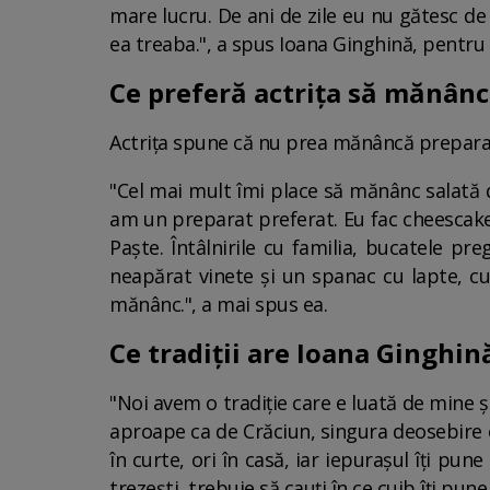
mare lucru. De ani de zile eu nu gătesc d
ea treaba.", a spus Ioana Ginghină, pentru
Ce preferă actrița să mănân
Actrița spune că nu prea mănâncă preparate
"Cel mai mult îmi place să mănânc salată 
am un preparat preferat. Eu fac cheescak
Paște. Întâlnirile cu familia, bucatele p
neapărat vinete și un spanac cu lapte, cu
mănânc.", a mai spus ea.
Ce tradiții are Ioana Ginghin
"Noi avem o tradiție care e luată de mine ș
aproape ca de Crăciun, singura deosebire est
în curte, ori în casă, iar iepurașul îți pun
trezești, trebuie să cauți în ce cuib îți pu