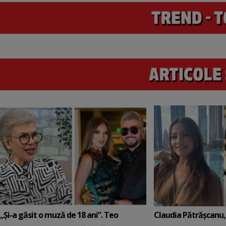
„Și-a găsit o muză de 18 ani”. Teo
Claudia Pătrășcanu,