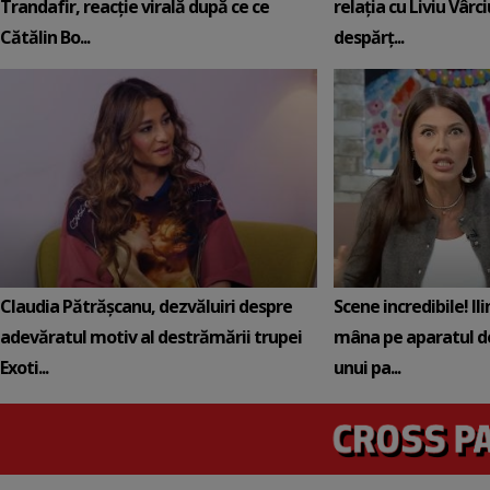
Trandafir, reacție virală după ce ce
relația cu Liviu Vârci
Cătălin Bo...
despărț...
Claudia Pătrășcanu, dezvăluiri despre
Scene incredibile! Il
adevăratul motiv al destrămării trupei
mâna pe aparatul de
Exoti...
unui pa...