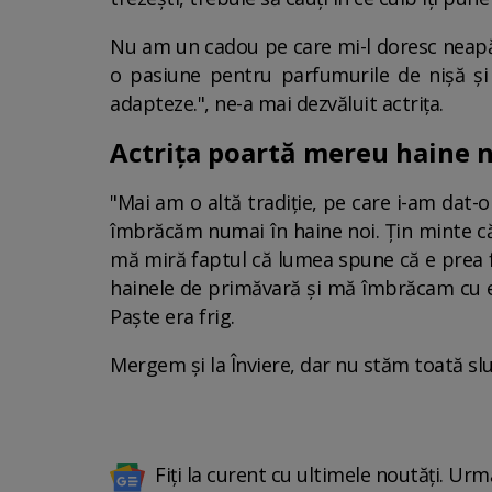
Nu am un cadou pe care mi-l doresc neapăr
o pasiune pentru parfumurile de nișă și
adapteze.", ne-a mai dezvăluit actrița.
Actrița poartă mereu haine n
"Mai am o altă tradiție, pe care i-am dat-
îmbrăcăm numai în haine noi. Țin minte c
mă miră faptul că lumea spune că e prea fr
hainele de primăvară și mă îmbrăcam cu ele
Paște era frig.
Mergem și la Înviere, dar nu stăm toată sl
Fiți la curent cu ultimele noutăți. Urm