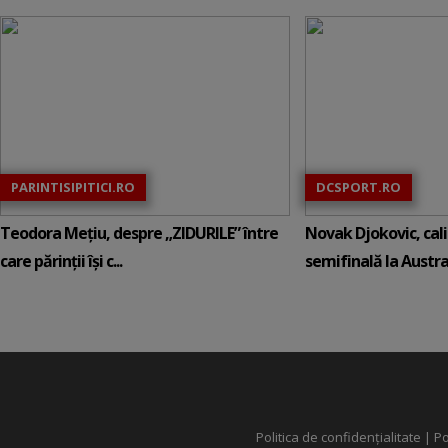
PARINTISIPITICI.RO
DCSPORT.RO
Teodora Mețiu, despre „ZIDURILE” între
Novak Djokovic, calif
care părinții își c...
semifinală la Austral
Politica de confidențialitate
|
Po