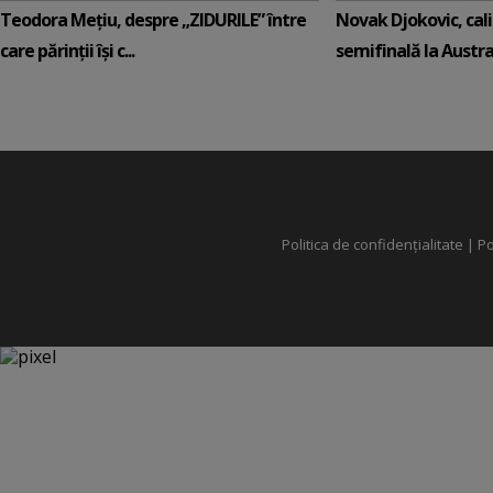
Teodora Mețiu, despre „ZIDURILE” între
Novak Djokovic, calif
care părinții își c...
semifinală la Austral
Politica de confidențialitate
|
Po