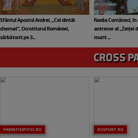
Sfântul Apostol Andrei, „Cel dintâi
Nadia Comăneci, în 
chemat”, Ocrotitorul României,
antrenor al „Zeiței 
sărbătorit pe 3...
murit ...
PARINTISIPITICI.RO
DCSPORT.RO