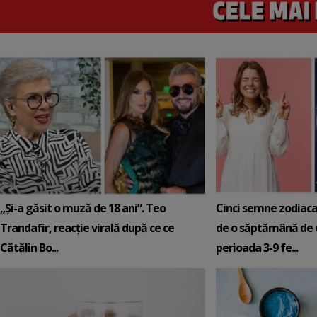
„Și-a găsit o muză de 18 ani”. Teo
Cinci semne zodiaca
Trandafir, reacție virală după ce ce
de o săptămână de e
Cătălin Bo...
perioada 3-9 fe...