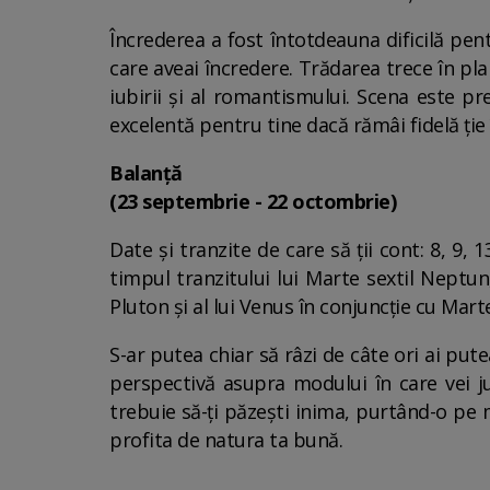
Încrederea a fost întotdeauna dificilă pen
care aveai încredere. Trădarea trece în plan
iubirii și al romantismului. Scena este pre
excelentă pentru tine dacă rămâi fidelă ție în
Balanță
(23 septembrie - 22 octombrie)
Date și tranzite de care să ții cont: 8, 9, 
timpul tranzitului lui Marte sextil Neptun,
Pluton și al lui Venus în conjuncție cu Mar
S-ar putea chiar să râzi de câte ori ai putea
perspectivă asupra modului în care vei j
trebuie să-ți păzești inima, purtând-o pe m
profita de natura ta bună.