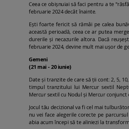
Ceea ce obișnuiai să faci pentru a te "răsf
februarie 2024 decât înainte.
Ești foarte fericit să rămâi pe calea bună
această perioadă, ceea ce ar putea merge 
durerile și necazurile altora. Dacă reușeș
februarie 2024, devine mult mai ușor de ge
Gemeni
(21 mai - 20 iunie)
Date și tranzite de care să ții cont: 2, 5, 1
timpul tranzitului lui Mercur sextil Nep
Mercur sextil cu Nodul și Mercur conjunct cu
Jocul tău decizional va fi cel mai tulburăt
nu vei face alegerile corecte pe parcursul
abia acum începi să te aliniezi la transfor