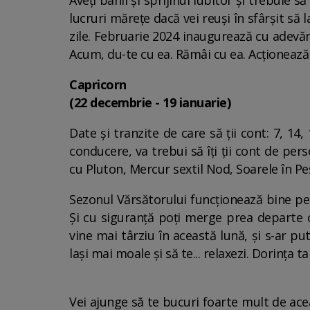
Aveți banii și sprijinul iubitor și trebuie să
lucruri mărețe dacă vei reuși în sfârșit să 
zile. Februarie 2024 inaugurează cu adevăra
Acum, du-te cu ea. Rămâi cu ea. Acționează c
Capricorn
(22 decembrie - 19 ianuarie)
Date și tranzite de care să ții cont: 7, 14,
conducere, va trebui să îți ții cont de per
cu Pluton, Mercur sextil Nod, Soarele în Pe
Sezonul Vărsătorului funcționează bine pen
Și cu siguranță poți merge prea departe c
vine mai târziu în această lună, și s-ar p
lași mai moale și să te... relaxezi. Dorința
Vei ajunge să te bucuri foarte mult de ace