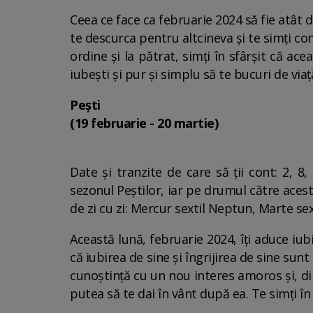
Ceea ce face ca februarie 2024 să fie atât d
te descurca pentru altcineva și te simți co
ordine și la pătrat, simți în sfârșit că acea
iubești și pur și simplu să te bucuri de viaț
Pești
(19 februarie - 20 martie)
Date și tranzite de care să ții cont: 2, 
sezonul Peștilor, iar pe drumul către acesta
de zi cu zi: Mercur sextil Neptun, Marte sex
Această lună, februarie 2024, îți aduce iub
că iubirea de sine și îngrijirea de sine sun
cunoștință cu un nou interes amoros și, d
putea să te dai în vânt după ea. Te simți în