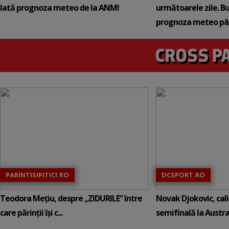
Iată prognoza meteo de la ANM!
următoarele zile. B
prognoza meteo pâ
PARINTISIPITICI.RO
DCSPORT.RO
Teodora Mețiu, despre „ZIDURILE” între
Novak Djokovic, calif
care părinții își c...
semifinală la Austral