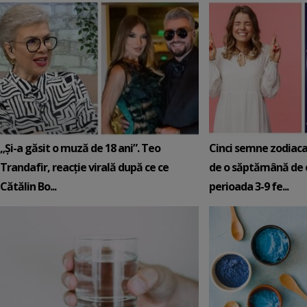
„Și-a găsit o muză de 18 ani”. Teo
Cinci semne zodiaca
Trandafir, reacție virală după ce ce
de o săptămână de e
Cătălin Bo...
perioada 3-9 fe...