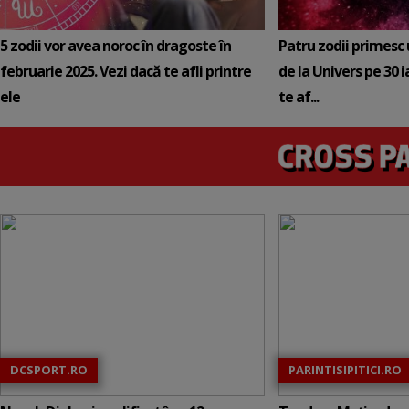
5 zodii vor avea noroc în dragoste în
Patru zodii primesc
februarie 2025. Vezi dacă te afli printre
de la Univers pe 30 
ele
te af...
DCSPORT.RO
PARINTISIPITICI.RO