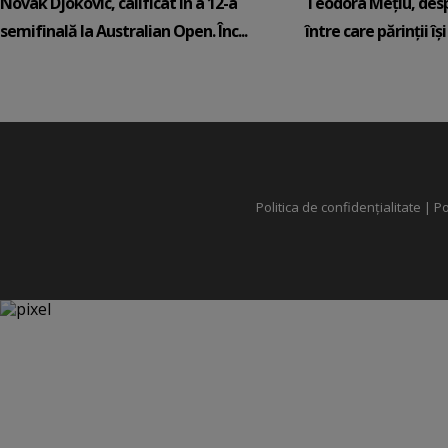
Novak Djokovic, calificat în a 12-a
Teodora Mețiu, desp
semifinală la Australian Open. Înc...
între care părinții își c
Politica de confidențialitate
|
Po