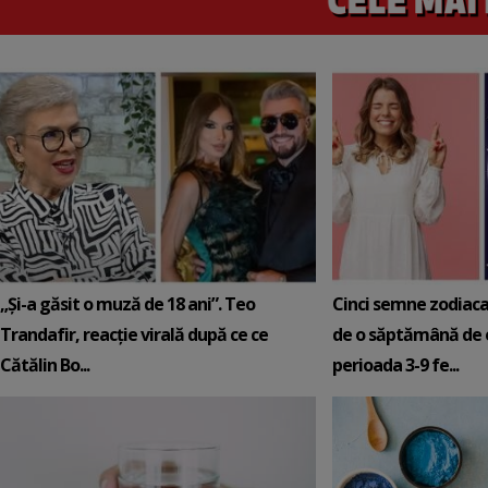
„Și-a găsit o muză de 18 ani”. Teo
Cinci semne zodiaca
Trandafir, reacție virală după ce ce
de o săptămână de e
Cătălin Bo...
perioada 3-9 fe...