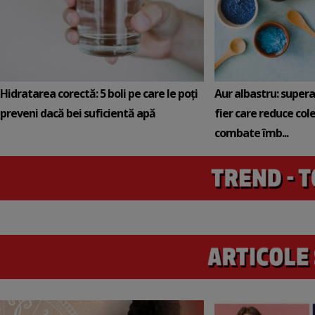
Hidratarea corectă: 5 boli pe care le poți
Aur albastru: super
preveni dacă bei suficientă apă
fier care reduce cole
combate îmb...