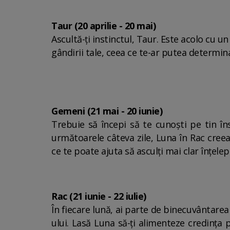
Taur (20 aprilie - 20 mai)
Ascultă-ți instinctul, Taur. Este acolo cu u
gândirii tale, ceea ce te-ar putea determina
Gemeni (21 mai - 20 iunie)
Trebuie să începi să te cunoști pe tin însu
următoarele câteva zile, Luna în Rac creeaz
ce te poate ajuta să asculți mai clar înțelep
Rac (21 iunie - 22 iulie)
În fiecare lună, ai parte de binecuvântare
ului. Lasă Luna să-ți alimenteze credința p