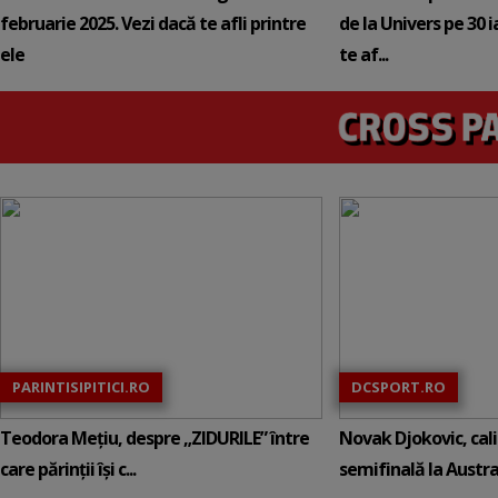
februarie 2025. Vezi dacă te afli printre
de la Univers pe 30 
ele
te af...
PARINTISIPITICI.RO
DCSPORT.RO
Teodora Mețiu, despre „ZIDURILE” între
Novak Djokovic, calif
care părinții își c...
semifinală la Austral