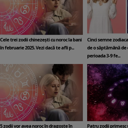
Cele trei zodii chinezești cu noroc la bani
Cinci semne zodiaca
în februarie 2025. Vezi dacă te afli p...
de o săptămână de e
perioada 3-9 fe...
5 zodii vor avea noroc în dragoste în
Patru zodii primesc