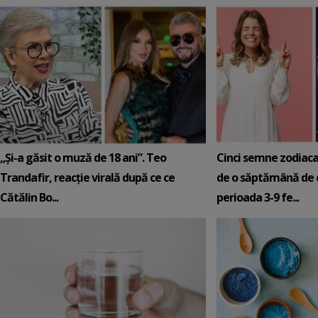
„Și-a găsit o muză de 18 ani”. Teo
Cinci semne zodiaca
Trandafir, reacție virală după ce ce
de o săptămână de e
Cătălin Bo...
perioada 3-9 fe...