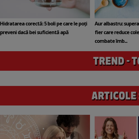
Hidratarea corectă: 5 boli pe care le poți
Aur albastru: super
preveni dacă bei suficientă apă
fier care reduce cole
combate îmb...