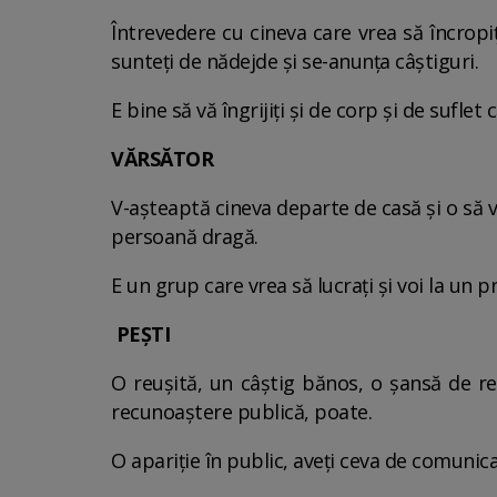
Întrevedere cu cineva care vrea să încropiţ
sunteţi de nădejde şi se-anunţa câştiguri.
E bine să vă îngrijiţi şi de corp şi de sufle
VĂRSĂTOR
V-aşteaptă cineva departe de casă şi o să vă
persoană dragă.
E un grup care vrea să lucraţi şi voi la un p
PEŞTI
O reuşită, un câştig bănos, o şansă de rel
recunoaştere publică, poate.
O apariţie în public, aveţi ceva de comunica