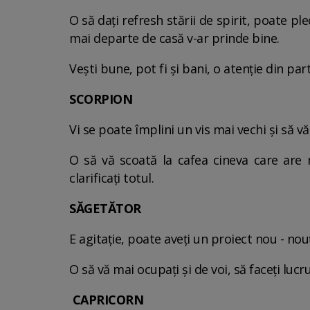
O să daţi refresh stării de spirit, poate ple
mai departe de casă v-ar prinde bine.
Veşti bune, pot fi şi bani, o atenţie din par
SCORPION
Vi se poate împlini un vis mai vechi şi să vă
O să vă scoată la cafea cineva care are n
clarificaţi totul.
SĂGETĂTOR
E agitaţie, poate aveţi un proiect nou - nouţ
O să vă mai ocupaţi şi de voi, să faceţi lucr
CAPRICORN