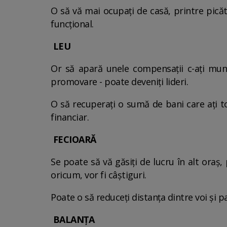
O să vă mai ocupaţi de casă, printre picătur
funcţional.
LEU
Or să apară unele compensaţii c-aţi munci
promovare - poate deveniţi lideri.
O să recuperaţi o sumă de bani care aţi tot
financiar.
FECIOARĂ
Se poate să vă găsiţi de lucru în alt oraş, 
oricum, vor fi câştiguri.
Poate o să reduceţi distanţa dintre voi şi 
BALANŢA