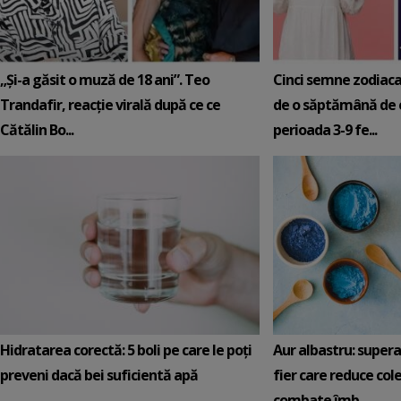
„Și-a găsit o muză de 18 ani”. Teo
Cinci semne zodiaca
Trandafir, reacție virală după ce ce
de o săptămână de e
Cătălin Bo...
perioada 3-9 fe...
Hidratarea corectă: 5 boli pe care le poți
Aur albastru: super
preveni dacă bei suficientă apă
fier care reduce cole
combate îmb...