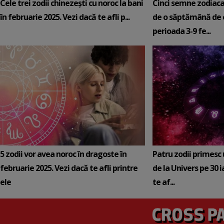
Cele trei zodii chinezești cu noroc la bani
Cinci semne zodiaca
în februarie 2025. Vezi dacă te afli p...
de o săptămână de e
perioada 3-9 fe...
5 zodii vor avea noroc în dragoste în
Patru zodii primesc
februarie 2025. Vezi dacă te afli printre
de la Univers pe 30 
ele
te af...