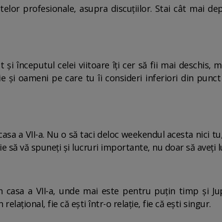
elor profesionale, asupra discuțiilor. Stai cât mai dep
 și începutul celei viitoare îți cer să fii mai deschis, ma
fie și oameni pe care tu îi consideri inferiori din pun
sa a VII-a. Nu o să taci deloc weekendul acesta nici tu,
e să vă spuneți și lucruri importante, nu doar să aveți l
 casa a VII-a, unde mai este pentru puțin timp și Jupi
lațional, fie că ești într-o relație, fie că ești singur.