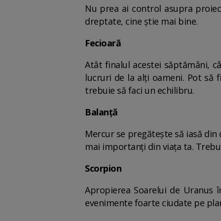
Nu prea ai control asupra proiect
dreptate, cine știe mai bine.
Fecioară
Atât finalul acestei săptămâni, cât
lucruri de la alți oameni. Pot să 
trebuie să faci un echilibru.
Balanță
Mercur se pregătește să iasă din ca
mai importanți din viața ta. Trebui
Scorpion
Apropierea Soarelui de Uranus în
evenimente foarte ciudate pe plan re