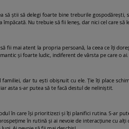
a să știi să delegi foarte bine treburile gospodărești, s
a împăcată. Nu trebuie să fii leneș, dar nici cel care să 
 să fii mai atent la propria persoană, la ceea ce îți dore
mantic și foarte ludic, indiferent de vârsta pe care o ai.
familiei, dar tu ești obișnuit cu ele. Ție îți place sch
 iar asta s-ar putea să te facă destul de neliniștit.
ul în care își prioritizezi și îți planifici rutina. S-ar pu
prospețime în rutină și ai nevoie de interacțiune cu alți
uni. Ai nevoie să fii mai deschis!