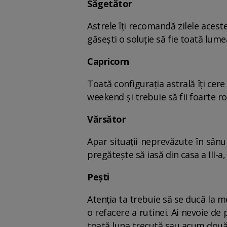
Săgetător
Astrele îți recomandă zilele aceste
găsești o soluție să fie toată lume
Capricorn
Toată configurația astrală îți cere
weekend și trebuie să fii foarte ro
Vărsător
Apar situații neprevăzute în sânul 
pregătește să iasă din casa a III-a,
Pești
Atenția ta trebuie să se ducă la mod
o refacere a rutinei. Ai nevoie de 
toată luna trecută sau acum două l