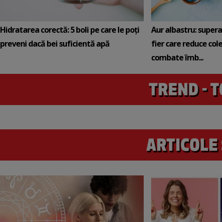
Hidratarea corectă: 5 boli pe care le poți
Aur albastru: super
preveni dacă bei suficientă apă
fier care reduce cole
combate îmb...