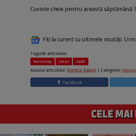
Cuvinte cheie pentru această săptămână: în
Fiți la curent cu ultimele noutăți. Urm
Tagurile articolului:
horoscop
tarot
zodii
Autorul articolului:
Romina Băluță
| Categorie:
Horos
Facebook