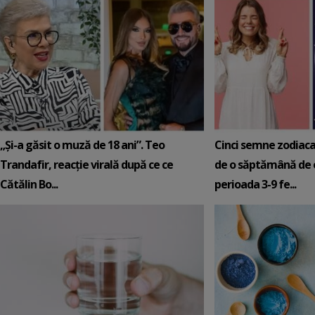
„Și-a găsit o muză de 18 ani”. Teo
Cinci semne zodiaca
Trandafir, reacție virală după ce ce
de o săptămână de e
Cătălin Bo...
perioada 3-9 fe...