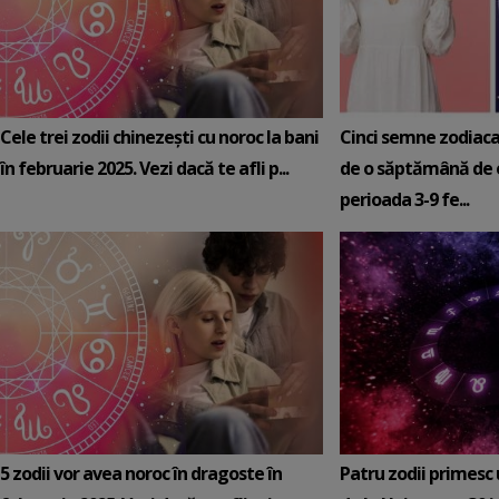
Cele trei zodii chinezești cu noroc la bani
Cinci semne zodiaca
în februarie 2025. Vezi dacă te afli p...
de o săptămână de e
perioada 3-9 fe...
5 zodii vor avea noroc în dragoste în
Patru zodii primesc