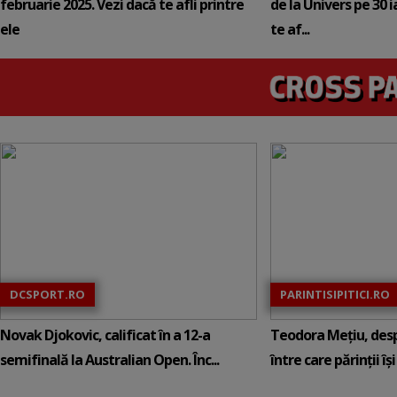
februarie 2025. Vezi dacă te afli printre
de la Univers pe 30 
ele
te af...
DCSPORT.RO
PARINTISIPITICI.RO
Novak Djokovic, calificat în a 12-a
Teodora Mețiu, desp
semifinală la Australian Open. Înc...
între care părinții își c