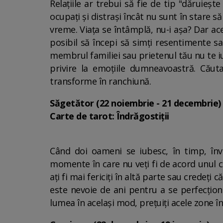
Relațiile ar trebui să fie de tip "dăruieșt
ocupați și distrași încât nu sunt în stare s
vreme. Viața se întâmplă, nu-i așa? Dar ace
posibil să începi să simți resentimente s
membrul familiei sau prietenul tău nu te iub
privire la emoțiile dumneavoastră. Căutaț
transforme în ranchiună.
Săgetător (22 noiembrie - 21 decembrie)
Carte de tarot: Îndrăgostiții
Când doi oameni se iubesc, în timp, înva
momente în care nu veți fi de acord unul c
ați fi mai fericiți în altă parte sau credeț
este nevoie de ani pentru a se perfecționa
lumea în același mod, prețuiți acele zone în 