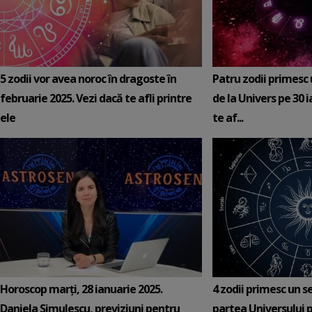
5 zodii vor avea noroc în dragoste în
Patru zodii primesc
februarie 2025. Vezi dacă te afli printre
de la Univers pe 30 
ele
te af...
Horoscop marți, 28 ianuarie 2025.
4 zodii primesc un s
Daniela Simulescu, previziuni pentru
partea Universului p