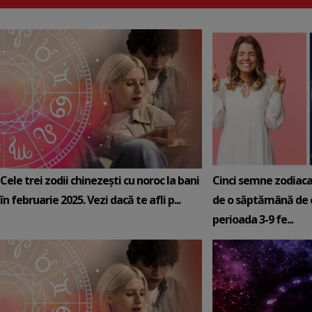
Cele trei zodii chinezești cu noroc la bani
Cinci semne zodiaca
în februarie 2025. Vezi dacă te afli p...
de o săptămână de e
perioada 3-9 fe...