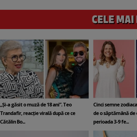
„Și-a găsit o muză de 18 ani”. Teo
Cinci semne zodiaca
Trandafir, reacție virală după ce ce
de o săptămână de e
Cătălin Bo...
perioada 3-9 fe...