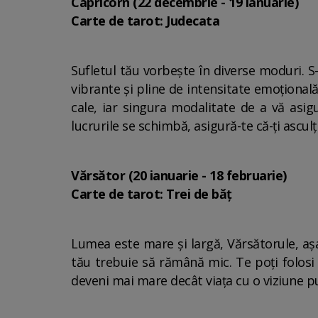
Capricorn (22 decembrie - 19 ianuarie)
Carte de tarot: Judecata
Sufletul tău vorbește în diverse moduri. S-a
vibrante și pline de intensitate emoțională
cale, iar singura modalitate de a vă asig
lucrurile se schimbă, asigură-te că-ți ascu
Vărsător (20 ianuarie - 18 februarie)
Carte de tarot: Trei de băț
Lumea este mare și largă, Vărsătorule, aș
tău trebuie să rămână mic. Te poți folosi 
deveni mai mare decât viața cu o viziune put