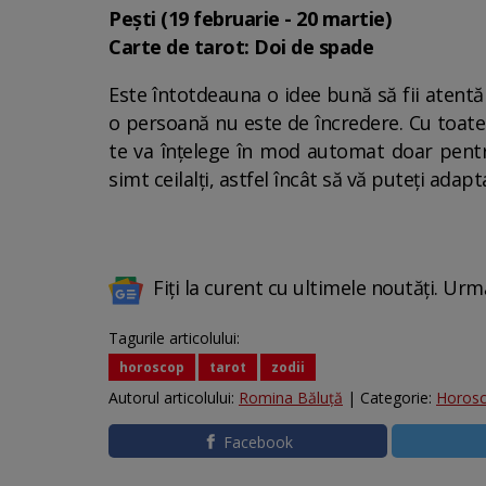
Pești (19 februarie - 20 martie)
Carte de tarot: Doi de spade
Este întotdeauna o idee bună să fii atentă 
o persoană nu este de încredere. Cu toate a
te va înțelege în mod automat doar pentru că
simt ceilalți, astfel încât să vă puteți adap
Fiți la curent cu ultimele noutăți. Urm
Tagurile articolului:
horoscop
tarot
zodii
Autorul articolului:
Romina Băluță
| Categorie:
Horos
Facebook