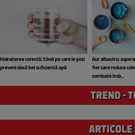
Hidratarea corectă: 5 boli pe care le poți
Aur albastru: super
preveni dacă bei suficientă apă
fier care reduce cole
combate îmb...