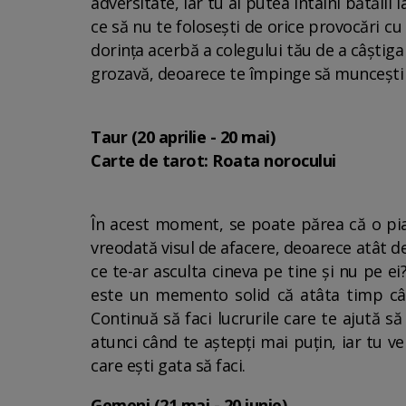
adversitate, iar tu ai putea întâlni bătălii
ce să nu te folosești de orice provocări cu
dorința acerbă a colegului tău de a câștiga
grozavă, deoarece te împinge să muncești m
Taur (20 aprilie - 20 mai)
Carte de tarot: Roata norocului
În acest moment, se poate părea că o piață
vreodată visul de afacere, deoarece atât de 
ce te-ar asculta cineva pe tine și nu pe e
este un memento solid că atâta timp cât 
Continuă să faci lucrurile care te ajută să
atunci când te aștepți mai puțin, iar tu ve
care ești gata să faci.
Gemeni (21 mai - 20 iunie)