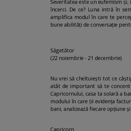
Severitatea este un eufemism și, i
încerci. De ce? Luna intră în se
amplifica modul în care te percep
bune abilități de conversație pentr
Săgetător
(22 noiembrie - 21 decembrie)
Nu vrei să cheltuiești tot ce câști
atât de important să te concentr
Capricornului, casa ta solară a ba
modului în care ții evidența factu
bani, analizează fiecare opțiune și
Capricorn