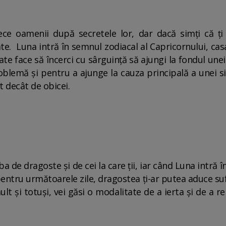
ce oamenii după secretele lor, dar dacă simți că ți
ate. Luna intră în semnul zodiacal al Capricornului, cas
ate face să încerci cu sârguință să ajungi la fondul unei
oblemă și pentru a ajunge la cauza principală a unei si
 decât de obicei.
 de dragoste și de cei la care ții, iar când Luna intră 
ntru următoarele zile, dragostea ți-ar putea aduce sufe
lt și totuși, vei găsi o modalitate de a ierta și de a re