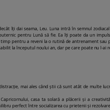
decât îți dai seama, Leu. Luna intră în semnul zodiacal 
c puternic pentru Lună să fie. Ea îți poate da un impul
 la timp pentru a reveni la o rutină de antrenament sau 
tabilit la începutul noului an, dar pe care poate nu l-a
distracție, mai ales când știi că sunt atât de multe luc
Capricornului, casa ta solară a plăcerii și a creativită
hilibru perfect între socializarea cu prietenii și rezolvare