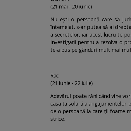
(21 mai - 20 iunie)
Nu ești o persoană care să jude
întemeiat, s-ar putea să ai drept
a secretelor, iar acest lucru te po
investigații pentru a rezolva o pr
te-a pus pe gânduri mult mai mult
Rac
(21 iunie - 22 iulie)
Adevărul poate răni când vine vorba
casa ta solară a angajamentelor pe
de o persoană la care ții foarte mu
strice.