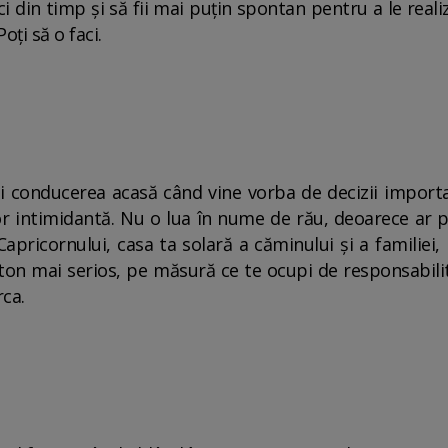
ici din timp și să fii mai puțin spontan pentru a le re
oți să o faci.
i conducerea acasă când vine vorba de decizii important
șor intimidantă. Nu o lua în nume de rău, deoarece ar p
Capricornului, casa ta solară a căminului și a familiei
ton mai serios, pe măsură ce te ocupi de responsabilită
rca.