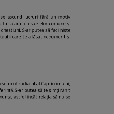
 se ascund lucruri fără un motiv
a ta solară a resurselor comune și
 chestiuni. S-ar putea să faci niște
tuații care te-a lăsat nedumerit și
în semnul zodiacal al Capricornului,
rință. S-ar putea să te simți rănit
nunța, astfel încât relația să nu se