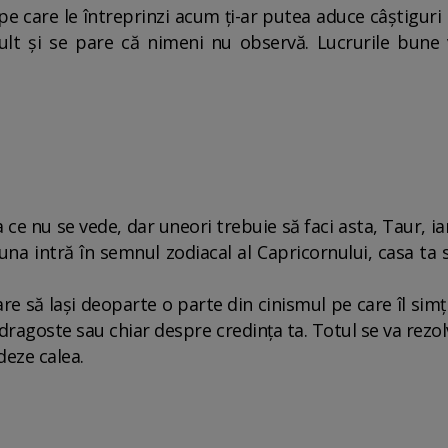
 pe care le întreprinzi acum ți-ar putea aduce câștigur
lt și se pare că nimeni nu observă. Lucrurile bune v
a ce nu se vede, dar uneori trebuie să faci asta, Taur, ia
una intră în semnul zodiacal al Capricornului, casa ta s
are să lași deoparte o parte din cinismul pe care îl sim
, dragoste sau chiar despre credința ta. Totul se va re
deze calea.