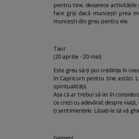
pentru tine, deoarece activitățile
face griji dacă muncești prea mu
muncești din greu pentru ele.
Taur
(20 aprilie - 20 mai)
Este greu să-ți pui credința în cee
în Capricorn pentru tine astăzi. L
spiritualității.
Așa că ar trebui să iei în consider
ce crezi cu adevărat despre viață
ți sentimentele. Lăsați-le să vă ghi
Gemeni