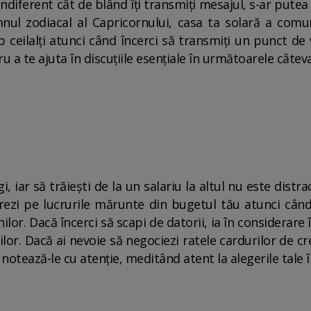
ndiferent cât de blând îți transmiți mesajul, s-ar putea 
mnul zodiacal al Capricornului, casa ta solară a comun
 ceilalți atunci când încerci să transmiți un punct de 
u a te ajuta în discuțiile esențiale în următoarele câteva 
gi, iar să trăiești de la un salariu la altul nu este dist
ezi pe lucrurile mărunte din bugetul tău atunci când
nilor. Dacă încerci să scapi de datorii, ia în considerar
rilor. Dacă ai nevoie să negociezi ratele cardurilor de c
 notează-le cu atenție, meditând atent la alegerile tale în