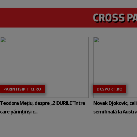
PARINTISIPITICI.RO
DCSPORT.RO
Teodora Mețiu, despre „ZIDURILE” între
Novak Djokovic, calif
care părinții își c...
semifinală la Austral