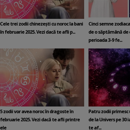
Cele trei zodii chinezești cu noroc la bani
Cinci semne zodiaca
în februarie 2025. Vezi dacă te afli p...
de o săptămână de e
perioada 3-9 fe...
5 zodii vor avea noroc în dragoste în
Patru zodii primesc
februarie 2025. Vezi dacă te afli printre
de la Univers pe 30 
ele
te af...