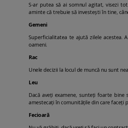
S-ar putea să ai somnul agitat, visezi tot
aminte că trebuie să investești în tine, când
Gemeni
Superficialitatea te ajută zilele acestea. 
oameni.
Rac
Unele decizii la locul de muncă nu sunt nea
Leu
Dacă aveți examene, sunteți foarte bine su
amestecați în comunitățile din care faceți pa
Fecioară
Nu vă grăbiți, dacă vreți să faci un contract