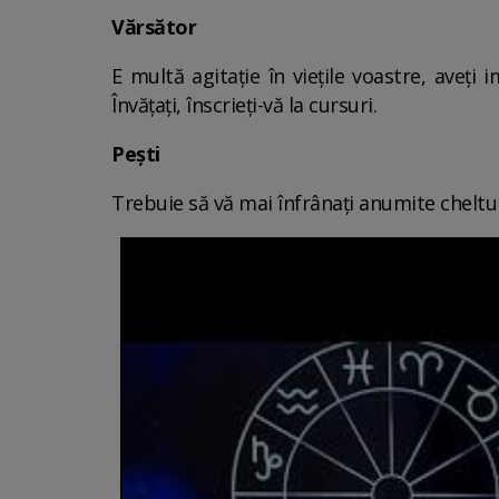
Vărsător
E multă agitație în viețile voastre, aveți 
Învățați, înscrieți-vă la cursuri.
Pești
Trebuie să vă mai înfrânați anumite cheltuiel