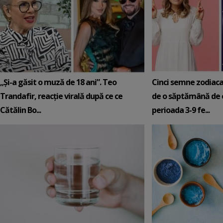
„Și-a găsit o muză de 18 ani”. Teo
Cinci semne zodiaca
Trandafir, reacție virală după ce ce
de o săptămână de e
Cătălin Bo...
perioada 3-9 fe...