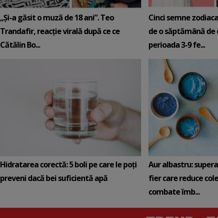
„Și-a găsit o muză de 18 ani”. Teo
Cinci semne zodiaca
Trandafir, reacție virală după ce ce
de o săptămână de e
Cătălin Bo...
perioada 3-9 fe...
Hidratarea corectă: 5 boli pe care le poți
Aur albastru: super
preveni dacă bei suficientă apă
fier care reduce cole
combate îmb...