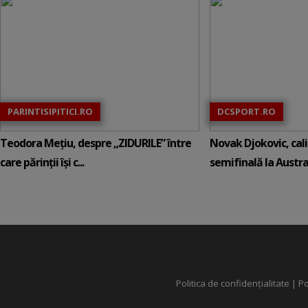
PARINTISIPITICI.RO
DCSPORT.RO
Teodora Mețiu, despre „ZIDURILE” între
Novak Djokovic, calif
care părinții își c...
semifinală la Austral
Politica de confidențialitate
|
Po