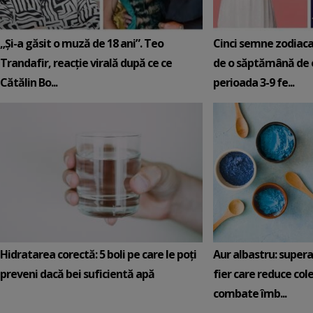
„Și-a găsit o muză de 18 ani”. Teo
Cinci semne zodiaca
Trandafir, reacție virală după ce ce
de o săptămână de e
Cătălin Bo...
perioada 3-9 fe...
Hidratarea corectă: 5 boli pe care le poți
Aur albastru: super
preveni dacă bei suficientă apă
fier care reduce cole
combate îmb...