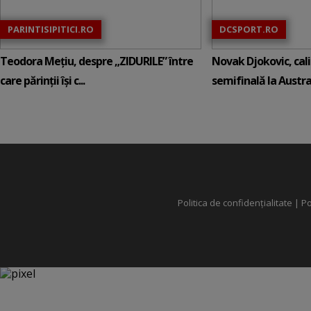
PARINTISIPITICI.RO
DCSPORT.RO
Teodora Mețiu, despre „ZIDURILE” între
Novak Djokovic, calif
care părinții își c...
semifinală la Austral
Politica de confidențialitate
|
Po