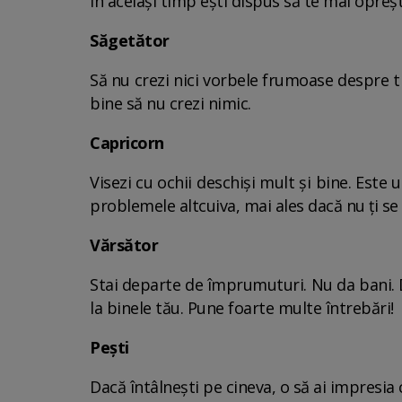
în același timp ești dispus să te mai opreș
Săgetător
Să nu crezi nici vorbele frumoase despre tin
bine să nu crezi nimic.
Capricorn
Visezi cu ochii deschiși mult și bine. Este 
problemele altcuiva, mai ales dacă nu ți se 
Vărsător
Stai departe de împrumuturi. Nu da bani. D
la binele tău. Pune foarte multe întrebări!
Pești
Dacă întâlnești pe cineva, o să ai impresia 