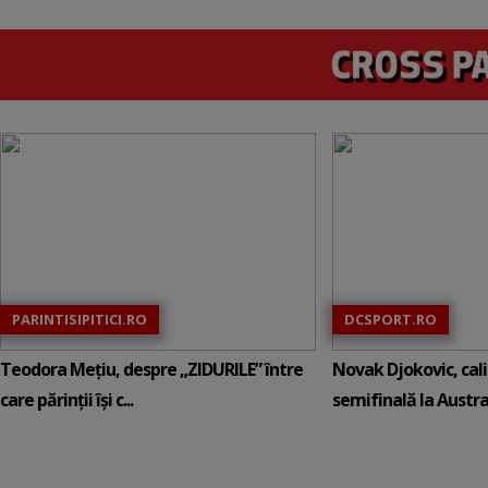
PARINTISIPITICI.RO
DCSPORT.RO
Teodora Mețiu, despre „ZIDURILE” între
Novak Djokovic, calif
care părinții își c...
semifinală la Austral