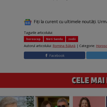
Fiți la curent cu ultimele noutăți. Urm
Tagurile articolului:
horoscop
Neti Sandu
zodii
Autorul articolului:
Romina Băluță
| Categorie:
Horos
Facebook