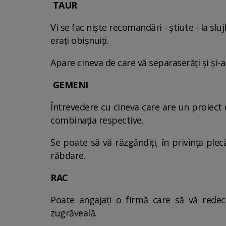
TAUR
Vi se fac nişte recomandări - ştiute - la slu
eraţi obişnuiţi.
Apare cineva de care vă separaserăţi şi şi-a 
GEMENI
Întrevedere cu cineva care are un proiect d
combinaţia respective.
Se poate să vă răzgândiţi, în privinţa plec
răbdare.
RAC
Poate angajaţi o firmă care să vă redeco
zugrăveală.