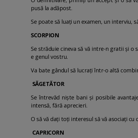
O definitivare, primiţi un accept şi o să v
pusă la adăpost.
Se poate să luaţi un examen, un interviu, să
SCORPION
Se străduie cineva să vă intre-n gratii şi o s
e genul vostru.
Va bate gândul să lucraţi într-o altă combin
SĂGETĂTOR
Se întrevăd nişte bani şi posibile avanta
intensă, fără aprecieri.
O să vă daţi toţi interesul să vă asociaţi cu 
CAPRICORN