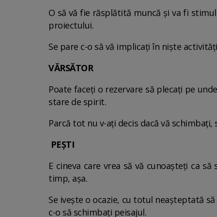
O să vă fie răsplătită muncă şi va fi stimu
proiectului.
Se pare c-o să vă implicaţi în nişte activită
VĂRSĂTOR
Poate faceţi o rezervare să plecaţi pe und
stare de spirit.
Parcă tot nu v-aţi decis dacă vă schimbaţi, s
PEŞTI
E cineva care vrea să vă cunoaşteţi ca să 
timp, aşa.
Se iveşte o ocazie, cu totul neaşteptată să 
c-o să schimbaţi peisajul.