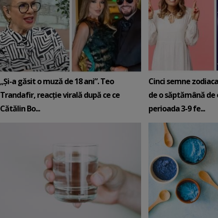
„Și-a găsit o muză de 18 ani”. Teo
Cinci semne zodiaca
Trandafir, reacție virală după ce ce
de o săptămână de e
Cătălin Bo...
perioada 3-9 fe...