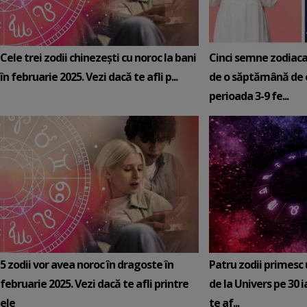
Cele trei zodii chinezești cu noroc la bani
Cinci semne zodiaca
în februarie 2025. Vezi dacă te afli p...
de o săptămână de e
perioada 3-9 fe...
5 zodii vor avea noroc în dragoste în
Patru zodii primesc
februarie 2025. Vezi dacă te afli printre
de la Univers pe 30 
ele
te af...