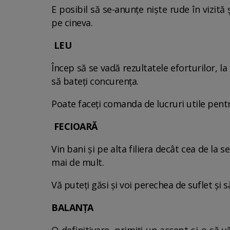
E posibil să se-anunţe nişte rude în vizită 
pe cineva.
LEU
Încep să se vadă rezultatele eforturilor, la 
să bateţi concurenţa.
Poate faceţi comanda de lucruri utile pentru
FECIOARĂ
Vin bani şi pe alta filiera decât cea de la 
mai de mult.
Vă puteţi găsi şi voi perechea de suflet şi să
BALANŢA