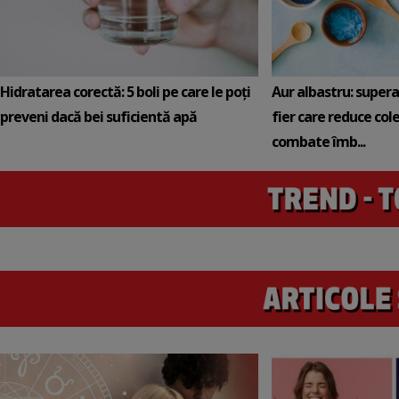
Hidratarea corectă: 5 boli pe care le poți
Aur albastru: super
preveni dacă bei suficientă apă
fier care reduce cole
combate îmb...