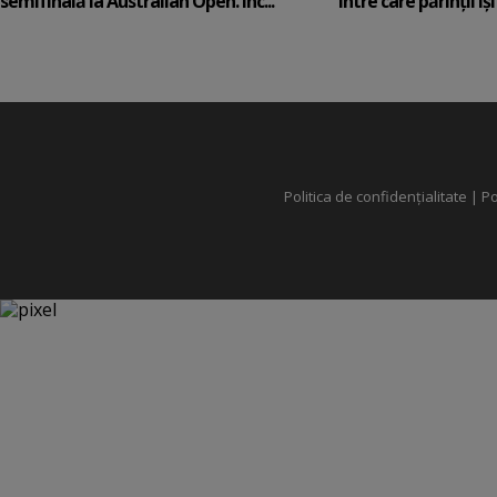
semifinală la Australian Open. Înc...
între care părinții își c
Politica de confidențialitate
|
Po