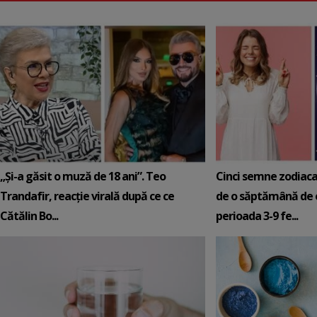
„Și-a găsit o muză de 18 ani”. Teo
Cinci semne zodiaca
Trandafir, reacție virală după ce ce
de o săptămână de e
Cătălin Bo...
perioada 3-9 fe...