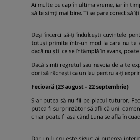
Ai multe pe cap în ultima vreme, iar în tim
să te simți mai bine. Ți se pare corect să î
Deși încerci să-ți îndulcești cuvintele p
totuși primite într-un mod la care nu te 
dacă nu știi ce se întâmplă în avans, poate fi
Dacă simți regretul sau nevoia de a te exp
dori să răcnești ca un leu pentru a-ți expr
Fecioară (23 august - 22 septembrie)
S-ar putea să nu fii pe placul tuturor, Feci
putea fi surprinzător să afli că unii oamen
chiar poate fi așa când Luna se află în cua
Dar un lucru este sigur: ai puterea interio