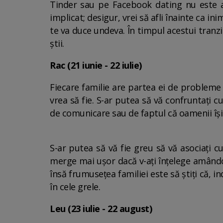
Tinder sau pe Facebook dating nu este at
implicat; desigur, vrei să afli înainte ca ini
te va duce undeva. În timpul acestui tranzit,
știi.
Rac (21 iunie - 22 iulie)
Fiecare familie are partea ei de probleme 
vrea să fie. S-ar putea să vă confruntați 
de comunicare sau de faptul că oamenii îș
S-ar putea să vă fie greu să vă asociați c
merge mai ușor dacă v-ați înțelege amândoi
însă frumusețea familiei este să știți că, 
în cele grele.
Leu (23 iulie - 22 august)