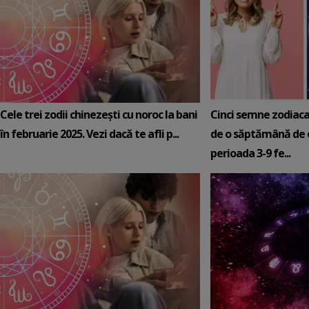
Cele trei zodii chinezești cu noroc la bani
Cinci semne zodiaca
în februarie 2025. Vezi dacă te afli p...
de o săptămână de e
perioada 3-9 fe...