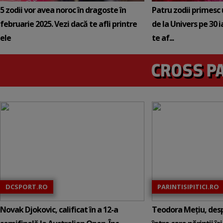
5 zodii vor avea noroc în dragoste în
Patru zodii primesc
februarie 2025. Vezi dacă te afli printre
de la Univers pe 30 
ele
te af...
DCSPORT.RO
PARINTISIPITICI.RO
Novak Djokovic, calificat în a 12-a
Teodora Mețiu, desp