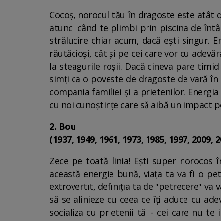
Cocoș, norocul tău în dragoste este atât d
atunci când te plimbi prin piscina de întâ
strălucire chiar acum, dacă ești singur. En
răutăcioși, cât și pe cei care vor cu adev
la steagurile roșii. Dacă cineva pare timi
simți ca o poveste de dragoste de vară în 
compania familiei și a prietenilor. Energia
cu noi cunoștințe care să aibă un impact po
2. Bou
(1937, 1949, 1961, 1973, 1985, 1997, 2009, 2
Zece pe toată linia! Ești super norocos 
această energie bună, viața ta va fi o pet
extrovertit, definiția ta de "petrecere" va 
să se alinieze cu ceea ce îți aduce cu ad
socializa cu prietenii tăi - cei care nu 