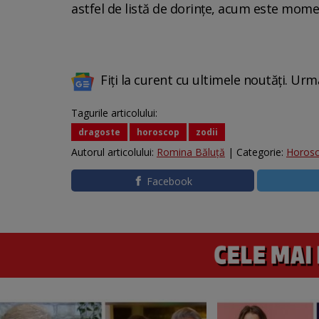
astfel de listă de dorințe, acum este momen
Fiți la curent cu ultimele noutăți. Urm
Tagurile articolului:
dragoste
horoscop
zodii
Autorul articolului:
Romina Băluță
| Categorie:
Horos
Facebook