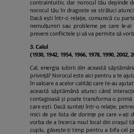
contraintuitiv, dar norocul tău depinde de 
norocul tău în dragoste va străluci atunci 
Dacă ești într-o relație, comunică cu par
nemulțumiri sau probleme pe care le-ai
preveni conflictele și vă va permite să vorb
3. Calul
(1930, 1942, 1954, 1966, 1978, 1990, 2002, 2
Cal, energia iubirii din această săptămân
privință? Norocul este aici pentru a te ajut
în valoare a acelor calități care te-au aju
această săptămână atunci când interacțion
contagioasă și poate transforma o primă înt
care ești. Dacă sunteți într-o relație, pet
mici de pe lista de dorințe pe care v-ați d
vorba de a încerca noul local din orașul 
cuplu, găsește-ți timp pentru a bifa cel p