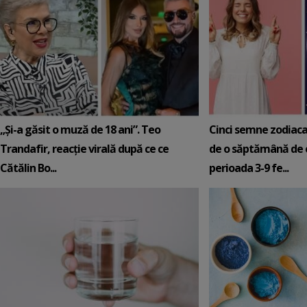
„Și-a găsit o muză de 18 ani”. Teo
Cinci semne zodiaca
Trandafir, reacție virală după ce ce
de o săptămână de e
Cătălin Bo...
perioada 3-9 fe...