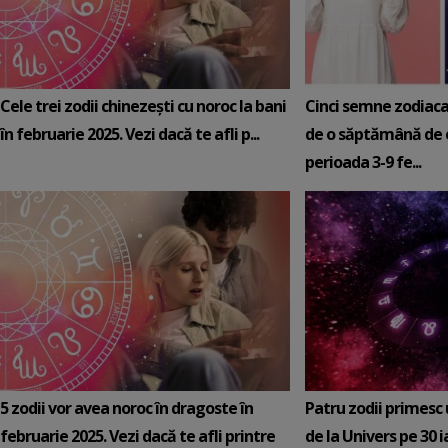
Cele trei zodii chinezești cu noroc la bani
Cinci semne zodiaca
în februarie 2025. Vezi dacă te afli p...
de o săptămână de e
perioada 3-9 fe...
5 zodii vor avea noroc în dragoste în
Patru zodii primesc
februarie 2025. Vezi dacă te afli printre
de la Univers pe 30 