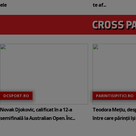
ele
te af...
DCSPORT.RO
PARINTISIPITICI.RO
Novak Djokovic, calificat în a 12-a
Teodora Mețiu, desp
semifinală la Australian Open. Înc...
între care părinții își c