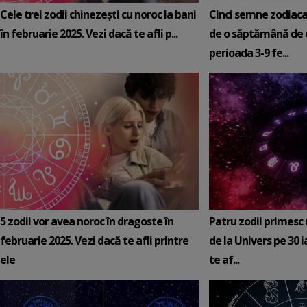
Cele trei zodii chinezești cu noroc la bani
Cinci semne zodiaca
în februarie 2025. Vezi dacă te afli p...
de o săptămână de e
perioada 3-9 fe...
5 zodii vor avea noroc în dragoste în
Patru zodii primesc
februarie 2025. Vezi dacă te afli printre
de la Univers pe 30 
ele
te af...