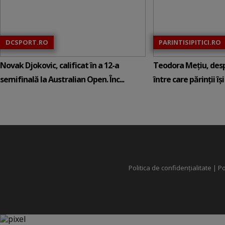
DCSPORT.RO
PARINTISIPITICI.RO
Novak Djokovic, calificat în a 12-a
Teodora Mețiu, desp
semifinală la Australian Open. Înc...
între care părinții își c
Politica de confidențialitate
|
Po