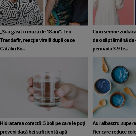
„Și-a găsit o muză de 18 ani”. Teo
Cinci semne zodiaca
Trandafir, reacție virală după ce ce
de o săptămână de e
Cătălin Bo...
perioada 3-9 fe...
Hidratarea corectă: 5 boli pe care le poți
Aur albastru: super
preveni dacă bei suficientă apă
fier care reduce cole