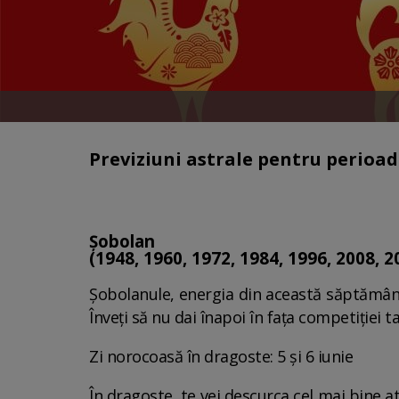
Previziuni astrale pentru perioa
Șobolan
(1948, 1960, 1972, 1984, 1996, 2008, 2
Șobolanule, energia din această săptămână 
Înveți să nu dai înapoi în fața competiției 
Zi norocoasă în dragoste: 5 și 6 iunie
În dragoste, te vei descurca cel mai bine atu