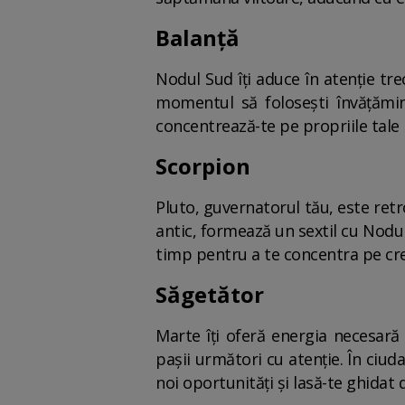
Balanță
Nodul Sud îți aduce în atenție tre
momentul să folosești învățămint
concentrează-te pe propriile tale n
Scorpion
Pluto, guvernatorul tău, este ret
antic, formează un sextil cu Nodul 
timp pentru a te concentra pe cre
Săgetător
Marte îți oferă energia necesară 
pașii următori cu atenție. În ciud
noi oportunități și lasă-te ghidat d