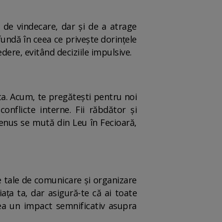
 de vindecare, dar și de a atrage
undă în ceea ce privește dorințele
edere, evitând deciziile impulsive.
 ta. Acum, te pregătești pentru noi
nflicte interne. Fii răbdător și
Venus se mută din Leu în Fecioară,
le tale de comunicare și organizare
ața ta, dar asigură-te că ai toate
vea un impact semnificativ asupra