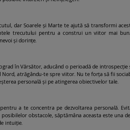
cutul, dar Soarele și Marte te ajută să transformi aces
ele trecutului pentru a construi un viitor mai bun.
evoi și dorințe.
rograd în Vărsător, aducând o perioadă de introspecție ș
Nord, atrăgându-te spre viitor. Nu te forța să fii socia
șterea personală și pe atingerea obiectivelor tale.
pentru a te concentra pe dezvoltarea personală. Evită d
a posibilelor obstacole, săptămâna aceasta este una de 
e intuiție.