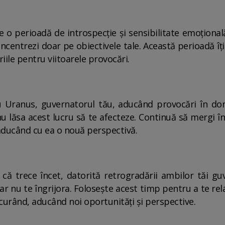
e o perioadă de introspecție și sensibilitate emoțională.
ncentrezi doar pe obiectivele tale. Această perioadă îți
eriile pentru viitoarele provocări.
 Uranus, guvernatorul tău, aducând provocări în domen
nu lăsa acest lucru să te afecteze. Continuă să mergi înain
aducând cu ea o nouă perspectivă.
 trece încet, datorită retrogradării ambilor tăi guver
 nu te îngrijora. Folosește acest timp pentru a te relax
n curând, aducând noi oportunități și perspective.