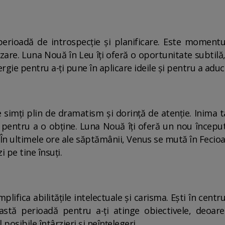
perioadă de introspecție și planificare. Este moment
zare. Luna Nouă în Leu îți oferă o oportunitate subtilă
gie pentru a-ți pune în aplicare ideile și pentru a aduce
 simți plin de dramatism și dorință de atenție. Inima 
n pentru a o obține. Luna Nouă îți oferă un nou început,
. În ultimele ore ale săptămânii, Venus se mută în Fecioa
i pe tine însuți.
plifica abilitățile intelectuale și carisma. Ești în centru
eastă perioadă pentru a-ți atinge obiectivele, deoar
osibile întârzieri și neînțelegeri.