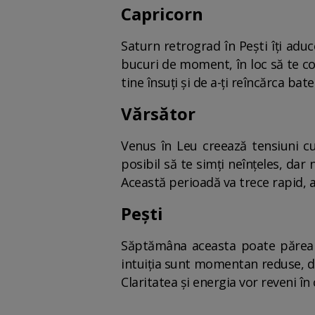
Capricorn
Saturn retrograd în Pești îți aduc
bucuri de moment, în loc să te co
tine însuți și de a-ți reîncărca bat
Vărsător
Venus în Leu creează tensiuni cu
posibil să te simți neînțeles, dar 
Această perioadă va trece rapid, 
Pești
Săptămâna aceasta poate părea că
intuiția sunt momentan reduse, dar
Claritatea și energia vor reveni î