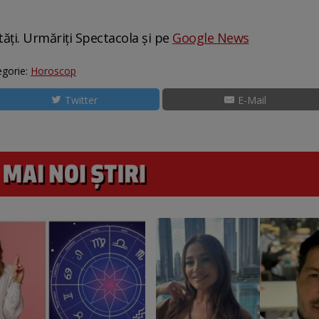
tăți. Urmăriți Spectacola și pe
Google News
gorie:
Horoscop
Twitter
E-Mail