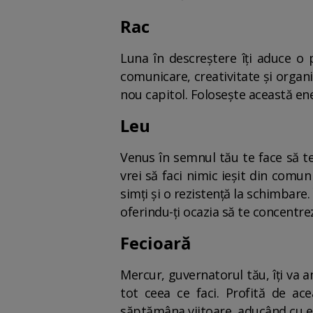
Rac
Luna în descreștere îți aduce o 
comunicare, creativitate și organi
nou capitol. Folosește această ener
Leu
Venus în semnul tău te face să te
vrei să faci nimic ieșit din comu
simți și o rezistență la schimbare
oferindu-ți ocazia să te concentrez
Fecioară
Mercur, guvernatorul tău, îți va am
tot ceea ce faci. Profită de ac
săptămâna viitoare, aducând cu el p