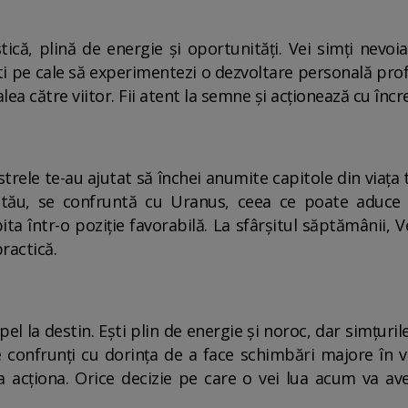
că, plină de energie și oportunități. Vei simți nevoia
ști pe cale să experimentezi o dezvoltare personală prof
alea către viitor. Fii atent la semne și acționează cu încr
strele te-au ajutat să închei anumite capitole din viața
 tău, se confruntă cu Uranus, ceea ce poate aduce co
a într-o poziție favorabilă. La sfârșitul săptămânii, 
ractică.
l la destin. Ești plin de energie și noroc, dar simțuri
te confrunți cu dorința de a face schimbări majore în vi
 a acționa. Orice decizie pe care o vei lua acum va a