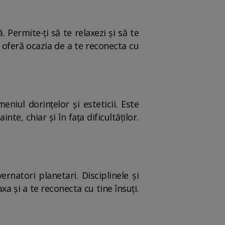
 Permite-ți să te relaxezi și să te
 oferă ocazia de a te reconecta cu
iul dorințelor și esteticii. Este
te, chiar și în fața dificultăților.
natori planetari. Disciplinele și
a și a te reconecta cu tine însuți.