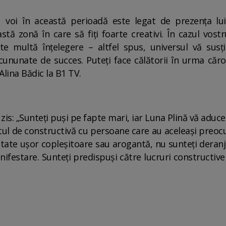
 voi în această perioadă este legat de prezența lui
astă zonă în care să fiți foarte creativi. În cazul vos
te multă înțelegere – altfel spus, universul vă sus
cununate de succes. Puteți face călătorii în urma căro
Alina Bădic la B1 TV.
zis: „Sunteți puși pe fapte mari, iar Luna Plină vă aduce
stul de constructivă cu persoane care au aceleași preocu
ate ușor copleșitoare sau arogantă, nu sunteți deranjaț
ifestare. Sunteți predispuși către lucruri constructive 