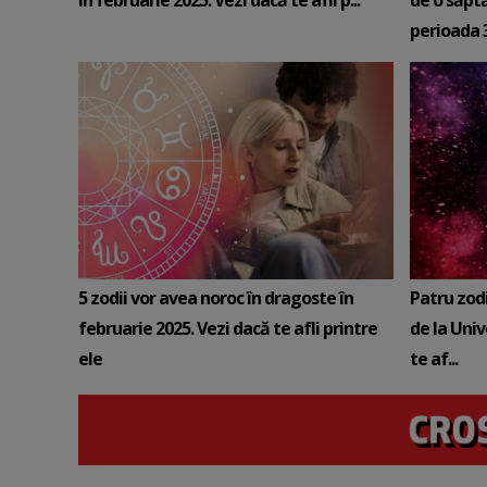
în februarie 2025. Vezi dacă te afli p...
de o săpt
perioada 3-
5 zodii vor avea noroc în dragoste în
Patru zod
februarie 2025. Vezi dacă te afli printre
de la Univ
ele
te af...