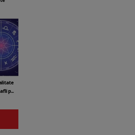
ate
alitate
fli p...