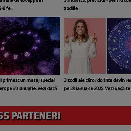
ămână de excepție în
Simulescu, previziuni pentru to
9 fe...
zodiile
ii primesc un mesaj special
3 zodii ale căror dorințe devin re
ers pe 30 ianuarie. Vezi dacă
pe 29 ianuarie 2025. Vezi dacă te a