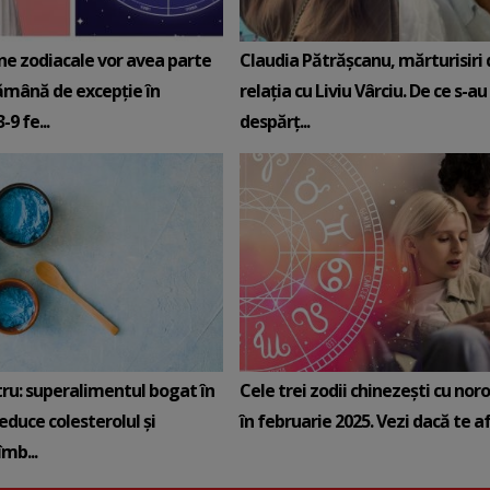
ne zodiacale vor avea parte
Claudia Pătrășcanu, mărturisiri
ămână de excepție în
relația cu Liviu Vârciu. De ce s-au
9 fe...
despărț...
tru: superalimentul bogat în
Cele trei zodii chinezești cu noro
reduce colesterolul și
în februarie 2025. Vezi dacă te afli
mb...