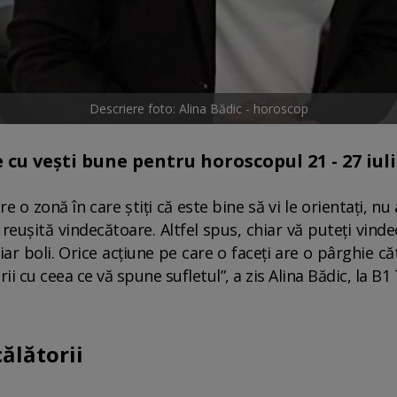
Descriere foto: Alina Bădic - horoscop
 cu vești bune pentru horoscopul 21 - 27 iuli
re o zonă în care știți că este bine să vi le orientați, nu
 reușită vindecătoare. Altfel spus, chiar vă puteți vinde
r boli. Orice acțiune pe care o faceți are o pârghie căt
ii cu ceea ce vă spune sufletul”, a zis Alina Bădic, la B1
ălătorii