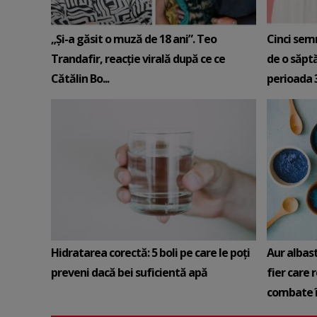
„Și-a găsit o muză de 18 ani”. Teo
Cinci sem
Trandafir, reacție virală după ce ce
de o săpt
Cătălin Bo...
perioada 3-
Hidratarea corectă: 5 boli pe care le poți
Aur albas
preveni dacă bei suficientă apă
fier care 
combate î