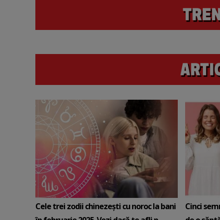
Cele trei zodii chinezești cu noroc la bani
Cinci sem