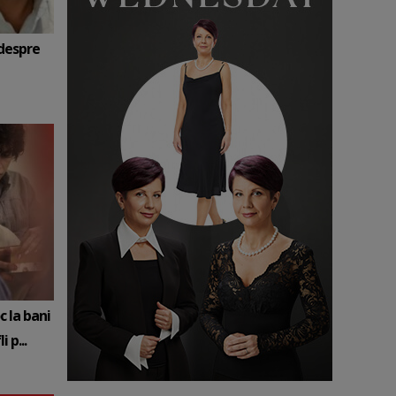
 despre
c la bani
 p...