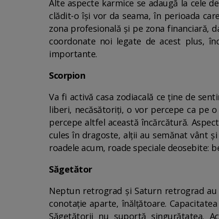
Alte aspecte karmice se adaugă la cele de s
clădit-o își vor da seama, în perioada car
zona profesională și pe zona financiară, dac
coordonate noi legate de acest plus, în
importante.
Scorpion
Va fi activă casa zodiacală ce ține de sen
liberi, necăsătoriți, o vor percepe ca pe o
percepe altfel această încărcătură. Aspec
cules în dragoste, alții au semănat vânt ș
roadele acum, roade speciale deosebite: b
Săgetător
Neptun retrograd și Saturn retrograd au t
conotație aparte, înălțătoare. Capacitatea
Săgetătorii nu suportă singurătatea.