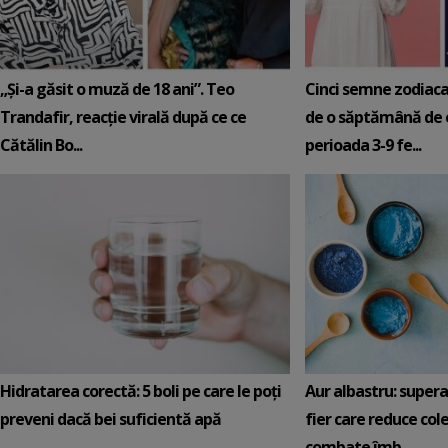
„Și-a găsit o muză de 18 ani”. Teo
Cinci semne zodiaca
Trandafir, reacție virală după ce ce
de o săptămână de e
Cătălin Bo...
perioada 3-9 fe...
Hidratarea corectă: 5 boli pe care le poți
Aur albastru: super
preveni dacă bei suficientă apă
fier care reduce cole
combate îmb...