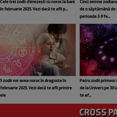
Cele trei zodii chinezești cu noroc la bani
Cinci semne zodiaca
în februarie 2025. Vezi dacă te afli p...
de o săptămână de e
perioada 3-9 fe...
5 zodii vor avea noroc în dragoste în
Patru zodii primesc
februarie 2025. Vezi dacă te afli printre
de la Univers pe 30 
ele
te af...