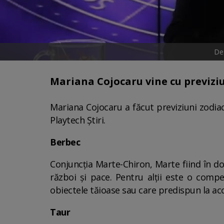
Des
Mariana Cojocaru vine cu previzi
Mariana Cojocaru a făcut previziuni zodi
Playtech Știri.
Berbec
Conjuncția Marte-Chiron, Marte fiind în d
război și pace. Pentru alții este o compet
obiectele tăioase sau care predispun la ac
Taur