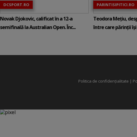
DCSPORT.RO
PARINTISIPITICI.RO
Novak Djokovic, calificat în a 12-a
Teodora Mețiu, desp
semifinală la Australian Open. Înc...
între care părinții își c
Politica de confidențialitate
|
Po