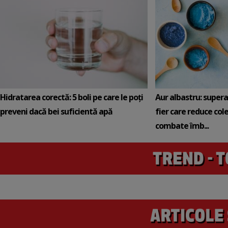
Hidratarea corectă: 5 boli pe care le poți
Aur albastru: super
preveni dacă bei suficientă apă
fier care reduce cole
combate îmb...