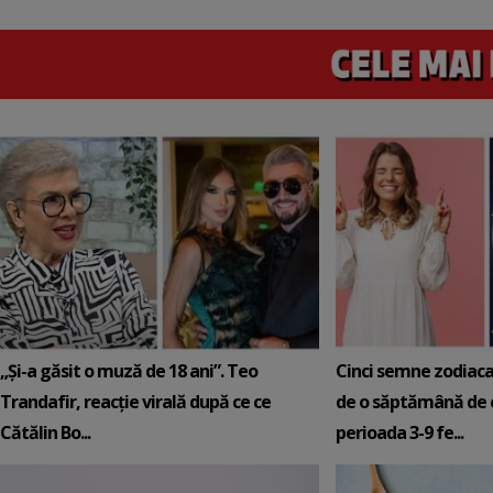
„Și-a găsit o muză de 18 ani”. Teo
Cinci semne zodiaca
Trandafir, reacție virală după ce ce
de o săptămână de e
Cătălin Bo...
perioada 3-9 fe...