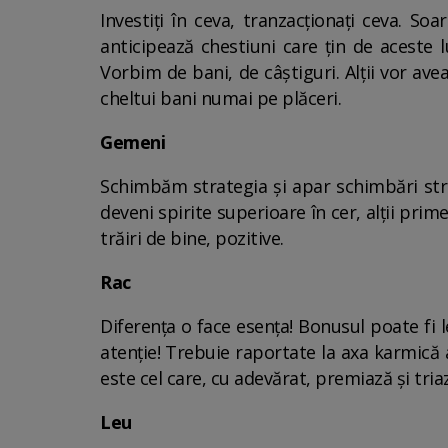
Investiți în ceva, tranzacționați ceva. S
anticipează chestiuni care țin de aceste l
Vorbim de bani, de câștiguri. Alții vor avea
cheltui bani numai pe plăceri.
Gemeni
Schimbăm strategia și apar schimbări stra
deveni spirite superioare în cer, alții pr
trăiri de bine, pozitive.
Rac
Diferența o face esența! Bonusul poate fi l
atenție! Trebuie raportate la axa karmică a 
este cel care, cu adevărat, premiază și tri
Leu