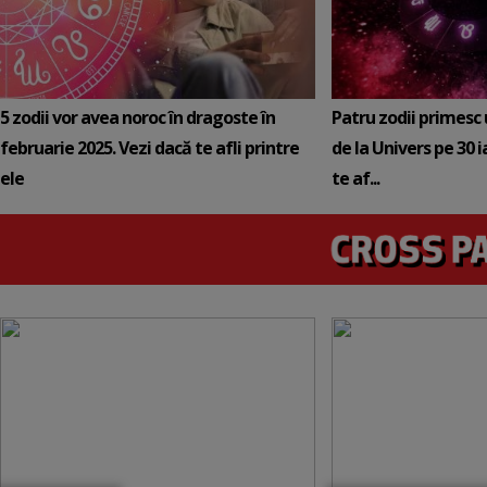
5 zodii vor avea noroc în dragoste în
Patru zodii primesc
februarie 2025. Vezi dacă te afli printre
de la Univers pe 30 
ele
te af...