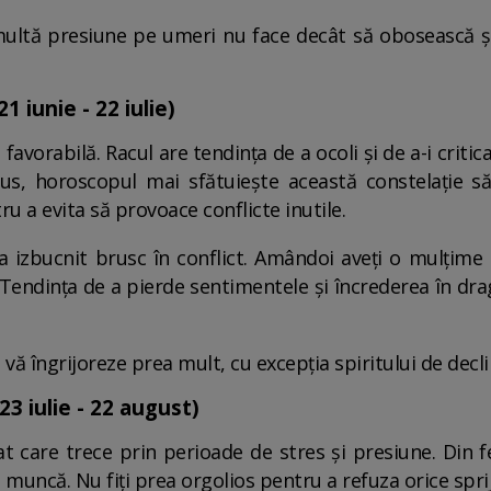
ultă presiune pe umeri nu face decât să obosească ș
 iunie - 22 iulie)
 favorabilă. Racul are tendința de a ocoli și de a-i critica
lus, horoscopul mai sfătuiește această constelație s
tru a evita să provoace conflicte inutile.
izbucnit brusc în conflict. Amândoi aveți o mulțime de
endința de a pierde sentimentele și încrederea în drag
vă îngrijoreze prea mult, cu excepția spiritului de decli
3 iulie - 22 august)
 care trece prin perioade de stres și presiune. Din fe
 muncă. Nu fiți prea orgolios pentru a refuza orice sprij