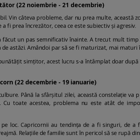
tător (22 noiembrie - 21 decembrie)
abil. Vin câteva probleme, dar nu prea multe, această z
 a fi prea încrezător, ceea ce este subiectiv și agresiv.
 făcut un pas semnificativ înainte. A trecut mult timp
 de astăzi. Amândoi par să se fi maturizat, mai maturi în 
mbunătățit simțitor, acest lucru s-a întâmplat doar după 
corn (22 decembrie - 19 ianuarie)
bure. Până la sfârșitul zilei, această constelație va p
iei. Cu toate acestea, problema nu este atât de impo
pe loc. Capricornii au tendința de a fi singuri, de a 
reajmă. Relațiile de familie sunt în pericol să se rupă di