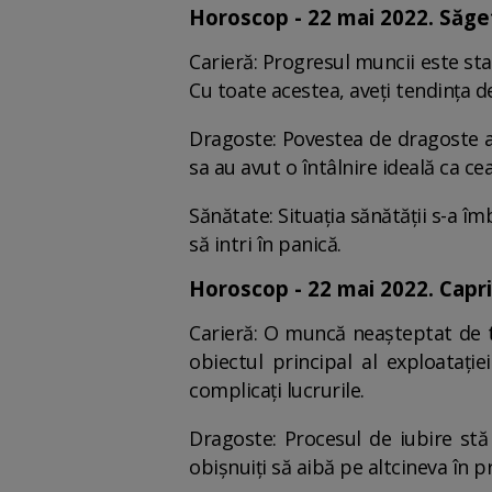
Horoscop - 22 mai 2022. Săge
Carieră: Progresul muncii este st
Cu toate acestea, aveți tendința de
Dragoste: Povestea de dragoste a
sa au avut o întâlnire ideală ca cea
Sănătate: Situația sănătății s-a î
să intri în panică.
Horoscop - 22 mai 2022. Capri
Carieră: O muncă neașteptat de tul
obiectul principal al exploataț
complicați lucrurile.
Dragoste: Procesul de iubire stă 
obișnuiți să aibă pe altcineva în p