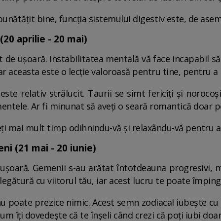
bunătățit bine, funcția sistemului digestiv este, de ase
20 aprilie - 20 mai)
ât de ușoară. Instabilitatea mentală vă face incapabil s
r aceasta este o lecție valoroasă pentru tine, pentru a n
te relativ strălucit. Taurii se simt fericiți și noroco
entele. Ar fi minunat să aveți o seară romantică doar pe
eți mai mult timp odihnindu-vă și relaxându-vă pentru a 
i (21 mai - 20 iunie)
e ușoară. Gemenii s-au arătat întotdeauna progresivi, m
în legătură cu viitorul tău, iar acest lucru te poate împi
 poate prezice nimic. Acest semn zodiacal iubește cu 
m îți dovedește că te înșeli când crezi că poți iubi doar