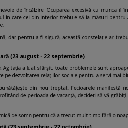
nevoie de încălzire. Ocuparea excesivă cu munca îi î
 în care cei din interior trebuie să ia măsuri pentru 
e.
ă, dar pentru a fi sigură, această constelație ar trebu
oară (23 august - 22 septembrie)
. Agitația a luat sfârșit, toate problemele sunt aproape
 pe dezvoltarea relațiilor sociale pentru a servi mai bi
unătățește din nou treptat. Fecioarele manifestă no
ofitând de perioada de vacanță, decideți să vă grăbiți 
ornică de somn pentru că a trecut mult timp fără o noa
nță (23 septembrie - 22 octombrie)