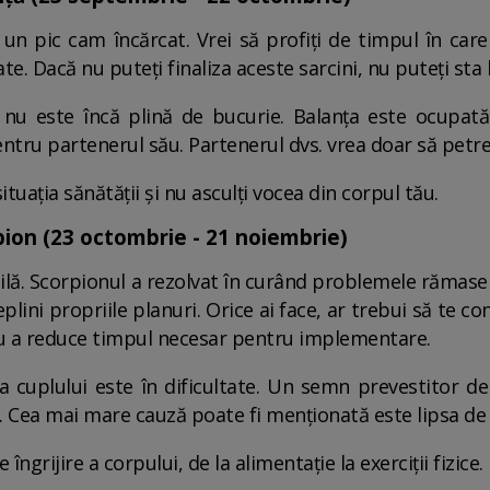
un pic cam încărcat. Vrei să profiți de timpul în care
. Dacă nu puteți finaliza aceste sarcini, nu puteți sta li
nu este încă plină de bucurie. Balanța este ocupată 
entru partenerul său. Partenerul dvs. vrea doar să petre
ituația sănătății și nu asculți vocea din corpul tău.
pion (23 octombrie - 21 noiembrie)
abilă. Scorpionul a rezolvat în curând problemele rămase
plini propriile planuri. Orice ai face, ar trebui să te 
tru a reduce timpul necesar pentru implementare.
cuplului este în dificultate. Un semn prevestitor de 
or. Cea mai mare cauză poate fi menționată este lipsa de
ngrijire a corpului, de la alimentație la exerciții fizice.