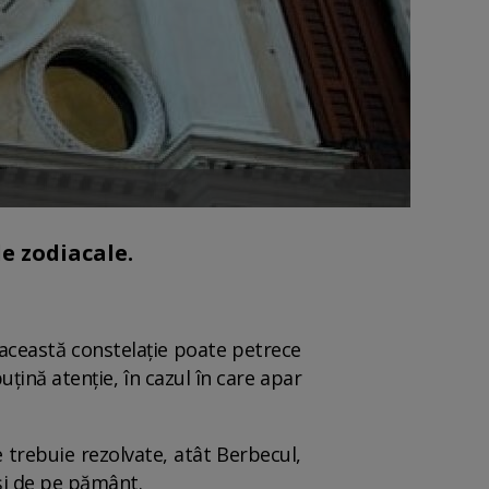
e zodiacale.
că această constelație poate petrece
țină atenție, în cazul în care apar
e trebuie rezolvate, atât Berbecul,
 și de pe pământ.