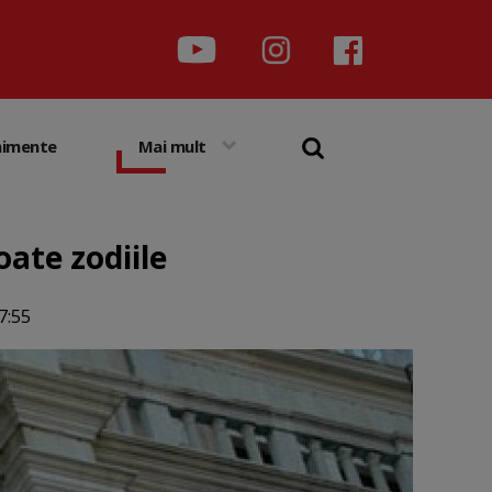
nimente
Mai mult
oate zodiile
7:55