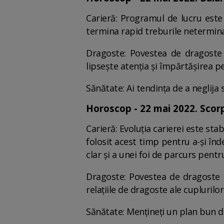
Carieră: Programul de lucru este 
termina rapid treburile neterminate
Dragoste: Povestea de dragoste 
lipsește atenția și împărtășirea p
Sănătate: Ai tendința de a neglija s
Horoscop - 22 mai 2022. Scor
Carieră: Evoluția carierei este st
folosit acest timp pentru a-și înde
clar și a unei foi de parcurs pen
Dragoste: Povestea de dragoste a 
relațiile de dragoste ale cupluril
Sănătate: Mențineți un plan bun de î