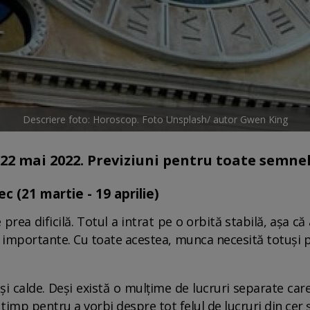
Descriere foto: Horoscop. Foto Unsplash/ autor Gwen King
 22 mai 2022. Previziuni pentru toate semnel
c (21 martie - 19 aprilie)
e prea dificilă. Totul a intrat pe o orbită stabilă, așa 
 importante. Cu toate acestea, munca necesită totuși pu
 și calde. Deși există o mulțime de lucruri separate car
ă timp pentru a vorbi despre tot felul de lucruri din cer