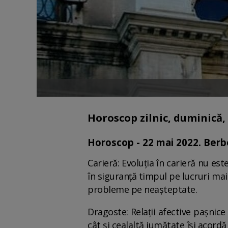
Horoscop zilnic, duminică,
Horoscop - 22 mai 2022. Berbe
Carieră: Evoluția în carieră nu est
în siguranță timpul pe lucruri mai
probleme pe neașteptate.
Dragoste: Relații afective pașnice
cât și cealaltă jumătate își acord