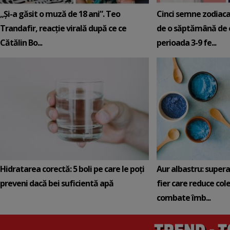
„Și-a găsit o muză de 18 ani”. Teo
Cinci semne zodiaca
Trandafir, reacție virală după ce ce
de o săptămână de e
Cătălin Bo...
perioada 3-9 fe...
Hidratarea corectă: 5 boli pe care le poți
Aur albastru: super
preveni dacă bei suficientă apă
fier care reduce cole
combate îmb...