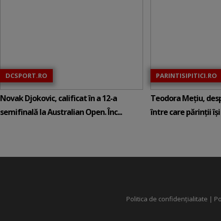
DCSPORT.RO
PARINTISIPITICI.RO
Novak Djokovic, calificat în a 12-a
Teodora Mețiu, desp
semifinală la Australian Open. Înc...
între care părinții își c
Politica de confidențialitate
|
Po