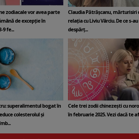
ne zodiacale vor avea parte
Claudia Pătrășcanu, mărturisiri
ămână de excepție în
relația cu Liviu Vârciu. De ce s-au
9 fe...
despărț...
tru: superalimentul bogat în
Cele trei zodii chinezești cu noro
reduce colesterolul și
în februarie 2025. Vezi dacă te afli
mb...