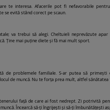
re te interesa. Afacerile pot fi nefavorabile pentru
te se evită stând corect pe scaun.
ale; va trebui să alegi. Cheltuieli neprevăzute apar l
că. Ține mai puține diete și fă mai mult sport.
ată de problemele familiale. S-ar putea să primești 
ul de muncă. Nu te forța prea mult, altfel sănătatea t
rtenerului față de care ai fost nedrept. Zi potrivită pe
 muncă. Încearcă să-ți îngrijești și să-ți îmbunătățești as