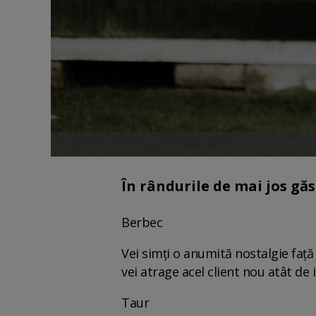
În rândurile de mai jos găsi
Berbec
Vei simți o anumită nostalgie față 
vei atrage acel client nou atât de
Taur