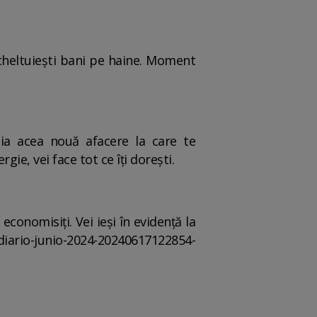
 cheltuiești bani pe haine. Moment
rzia acea nouă afacere la care te
ie, vei face tot ce îți dorești.
conomisiți. Vei ieși în evidență la
diario-junio-2024-20240617122854-