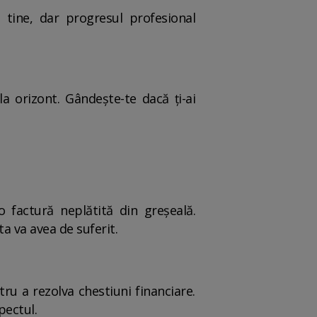
 tine, dar progresul profesional
a orizont. Gândește-te dacă ți-ai
o factură neplătită din greșeală.
a va avea de suferit.
ntru a rezolva chestiuni financiare.
pectul.