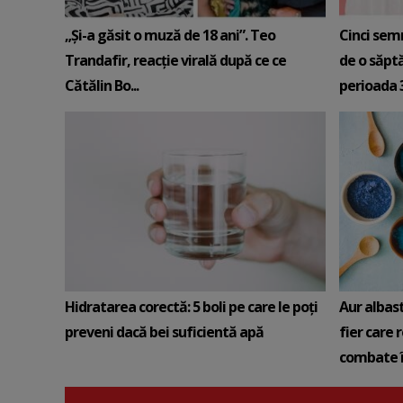
„Și-a găsit o muză de 18 ani”. Teo
Cinci sem
Trandafir, reacție virală după ce ce
de o săpt
Cătălin Bo...
perioada 3-
Hidratarea corectă: 5 boli pe care le poți
Aur albas
preveni dacă bei suficientă apă
fier care 
combate î