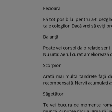
Fecioară
Fă tot posibilul pentru a-ți dezgh
tale colegilor. Dacă vrei să eviți pr
Balanță
Poate vei consolida o relație sen
Nu uita: Aerul curat ameliorează d
Scorpion
Arată mai multă tandrețe față de 
recompensată. Nervii acumulați astă
Săgetător
Te vei bucura de momente romant
muncă. Ai putea răci, ai grijă să înc