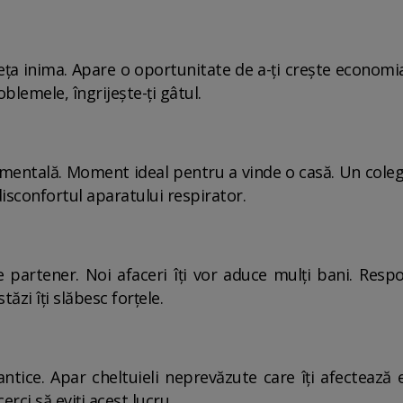
eța inima. Apare o oportunitate de a-ți crește economia
oblemele, îngrijește-ți gâtul.
timentală. Moment ideal pentru a vinde o casă. Un coleg
isconfortul aparatului respirator.
partener. Noi afaceri îți vor aduce mulți bani. Respo
zi îți slăbesc forțele.
ice. Apar cheltuieli neprevăzute care îți afectează 
erci să eviți acest lucru.