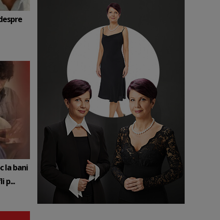
 despre
c la bani
 p...