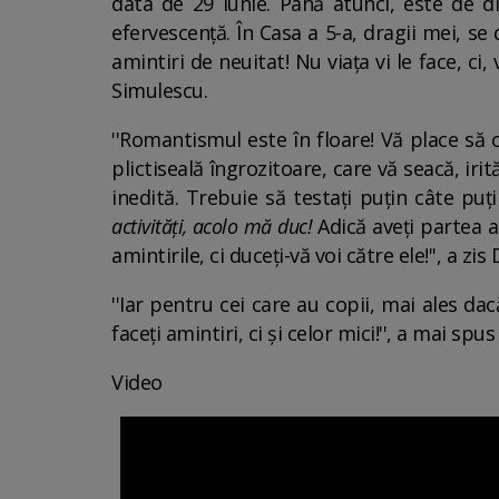
data de 29 iunie. Până atunci, este de d
efervescență. În Casa a 5-a, dragii mei, se
amintiri de neuitat! Nu viața vi le face, ci
Simulescu.
''Romantismul este în floare! Vă place să c
plictiseală îngrozitoare, care vă seacă, irit
inedită. Trebuie să testați puțin câte puț
activități, acolo mă duc!
Adică aveți partea 
amintirile, ci duceți-vă voi către ele!'', a zi
''Iar pentru cei care au copii, mai ales da
faceți amintiri, ci și celor mici!'', a mai sp
Video