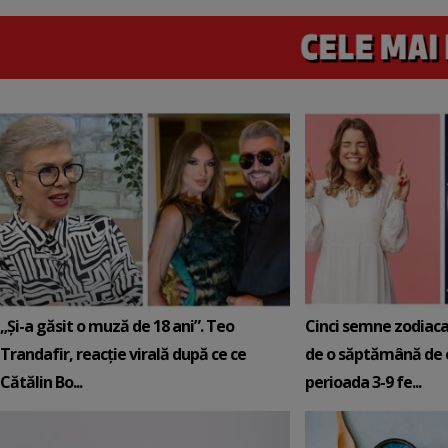
„Și-a găsit o muză de 18 ani”. Teo
Cinci semne zodiaca
Trandafir, reacție virală după ce ce
de o săptămână de e
Cătălin Bo...
perioada 3-9 fe...