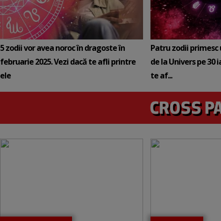
5 zodii vor avea noroc în dragoste în
Patru zodii primesc
februarie 2025. Vezi dacă te afli printre
de la Univers pe 30 
ele
te af...