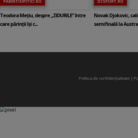
PARINTISIPITICI.RO
DCSPORT.RO
Teodora Mețiu, despre „ZIDURILE” între
Novak Djokovic, calif
care părinții își c...
semifinală la Austral
Politica de confidențialitate
|
Po