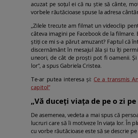
acuzat pe soțul ei că nu știe să cânte, mot
vorbele răutăcioase spuse la adresa cântăr
„Zilele trecute am filmat un videoclip pen
câteva imagini pe Facebook de la filmare. Bă
știți ce mi s-a părut amuzant? Faptul că înt
discernământ în mesajul ăla și tu îți permi
uneori, de cât de proști pot fi oamenii. Ș
lor”, a spus Gabriela Cristea.
Te-ar putea interesa și:
Ce a transmis An
capitol”
„Vă duceți viața de pe o zi p
De asemenea, vedeta a mai spus că persoane
lucruri care să îi motiveze în viața lor. În
cu vorbe răutăcioase este să se descrie pe e