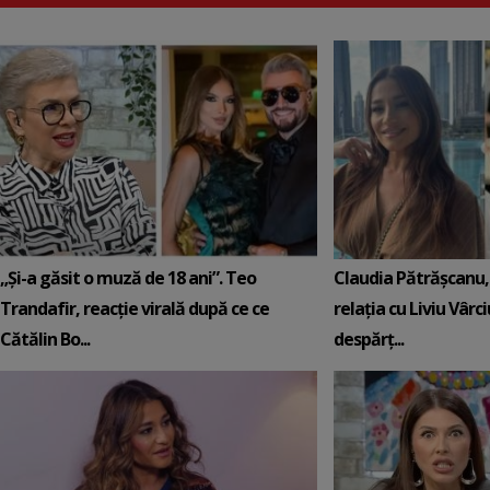
„Și-a găsit o muză de 18 ani”. Teo
Claudia Pătrășcanu,
Trandafir, reacție virală după ce ce
relația cu Liviu Vârci
Cătălin Bo...
despărț...