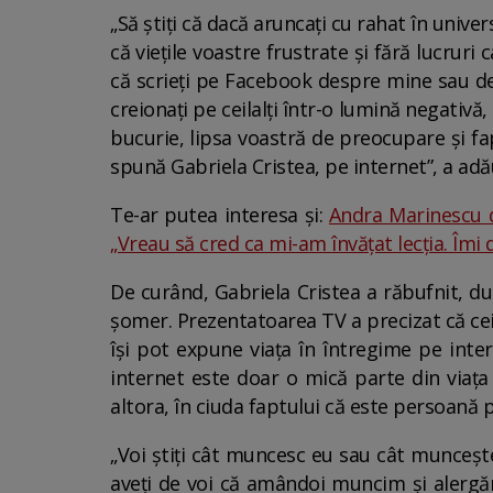
„Să știți că dacă aruncați cu rahat în univer
că viețile voastre frustrate și fără lucruri
că scrieți pe Facebook despre mine sau desp
creionați pe ceilalți într-o lumină negativă
bucurie, lipsa voastră de preocupare și fap
spună Gabriela Cristea, pe internet”, a ad
Te-ar putea interesa și:
Andra Marinescu de
„Vreau să cred ca mi-am învățat lecția. Îmi d
De curând, Gabriela Cristea a răbufnit, dup
șomer. Prezentatoarea TV a precizat că cei
își pot expune viața în întregime pe inte
internet este doar o mică parte din viața r
altora, în ciuda faptului că este persoană p
„Voi știți cât muncesc eu sau cât munceșt
aveți de voi că amândoi muncim și alergă