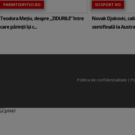
PARINTISIPITICI.RO
DCSPORT.RO
Teodora Mețiu, despre „ZIDURILE” între
Novak Djokovic, calif
care părinții își c...
semifinală la Austral
Politica de confidențialitate
|
Po