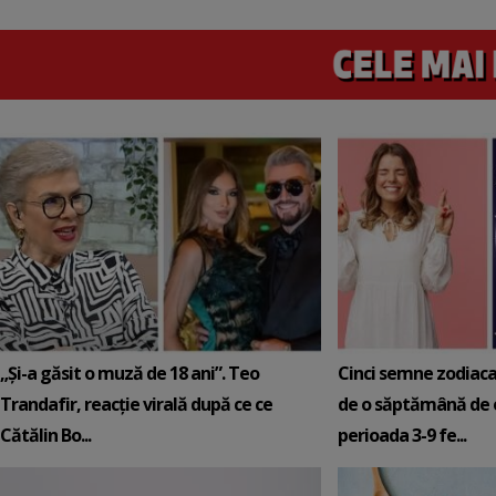
„Și-a găsit o muză de 18 ani”. Teo
Cinci semne zodiaca
Trandafir, reacție virală după ce ce
de o săptămână de e
Cătălin Bo...
perioada 3-9 fe...