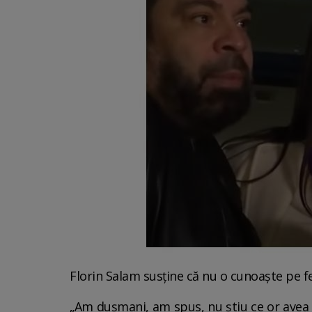
Florin Salam susține că nu o cunoaște pe fe
„Am dușmani, am spus, nu știu ce or avea 