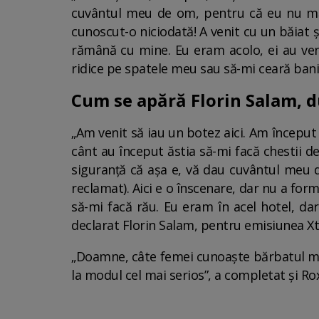
cuvântul meu de om, pentru că eu nu mă 
cunoscut-o niciodată! A venit cu un băiat și
rămână cu mine. Eu eram acolo, ei au veni
ridice pe spatele meu sau să-mi ceară bani
Cum se apără Florin Salam, du
„Am venit să iau un botez aici. Am început 
cânt au început ăstia să-mi facă chestii 
siguranță că așa e, vă dau cuvântul meu d
reclamat). Aici e o înscenare, dar nu a form
să-mi facă rău. Eu eram în acel hotel, da
declarat Florin Salam, pentru emisiunea X
„Doamne, câte femei cunoaște bărbatul me
la modul cel mai serios”, a completat și Ro