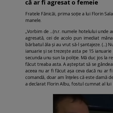
că ar fi agresat o femeie
Fratele Fănicăi, prima soție a lui Florin Sa
manele.
„Vorbim de ...(n.r. numele hotelului unde a
agresată, cei de acolo pun imediat mâna p
bărbatul ăla și au vrut să-l șantajeze. (...)
ianuarie și se trezește asta pe 15 ianuari
secunda unu sun la poliție. Mă duc jos la r
făcut treaba asta. A așteptat să se gândeasc
aceea nu ar fi făcut așa ceva dacă nu ar f
comandă, doar am înțeles că este damă de 
a declarat Florin Albu, fostul cumnat al lu