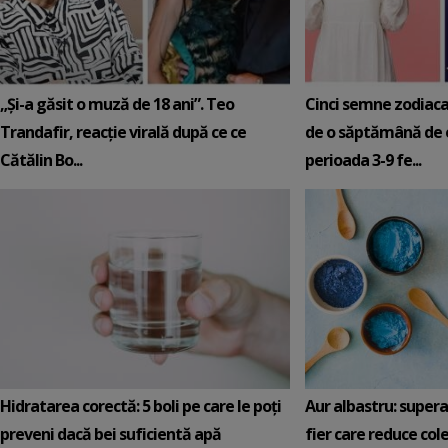
„Și-a găsit o muză de 18 ani”. Teo
Cinci semne zodiaca
Trandafir, reacție virală după ce ce
de o săptămână de e
Cătălin Bo...
perioada 3-9 fe...
Hidratarea corectă: 5 boli pe care le poți
Aur albastru: super
preveni dacă bei suficientă apă
fier care reduce cole