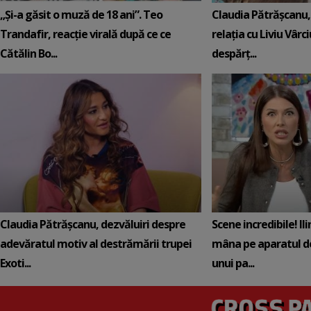
„Și-a găsit o muză de 18 ani”. Teo
Claudia Pătrășcanu,
Trandafir, reacție virală după ce ce
relația cu Liviu Vârci
Cătălin Bo...
despărț...
Claudia Pătrășcanu, dezvăluiri despre
Scene incredibile! Il
adevăratul motiv al destrămării trupei
mâna pe aparatul de
Exoti...
unui pa...