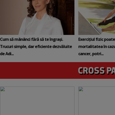
Cum să mânânci fără să te îngrași.
Exercițiul fizic poat
Trucuri simple, dar eficiente dezvăluite
mortalitatea în cazu
de Adi...
cancer, potri...