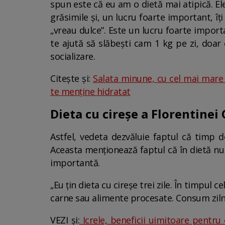
spun este că eu am o dietă mai atipică. El
grăsimile și, un lucru foarte important, îț
„vreau dulce”. Este un lucru foarte importa
te ajută să slăbești cam 1 kg pe zi, doar c
socializare.
Citește și:
Salata minune, cu cel mai mare c
te menține hidratat
Dieta cu cireșe a Florentinei 
Astfel, vedeta dezvăluie faptul că timp d
Aceasta menționează faptul că în dietă nu 
importantă.
„Eu țin dieta cu cireșe trei zile. În timpul 
carne sau alimente procesate. Consum zilnic 
VEZI și:
Icrele, beneficii uimitoare pentru 