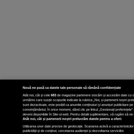
Nouă ne pasă ca datele tale personale să rămână confidențiale
Atât noi, cât și cele
683
de magazine partenere stocăm și accesăm date cu carac
urmărire care susțin scopurile indicate la rubrica „Noi, și partenerii noștri p
sunt dezactivate, este posibil ca anumite conținuturi și anunțuri publicitare pe
consimțământul, în orice moment, dând clic pe linkul „Gestionați preferințele” 
deveni disponibile în Site-ul web. Pentru detalii suplimentare, vă rugăm să ne co
Atât noi, cât și partenerii noștri prelucrăm datele pentru a oferi:
Utilizarea unor date precise de geolocație. Scanarea activă a caracteristicilor 
publicității și de conținut, cercetarea audienței și dezvoltarea serviciilor.