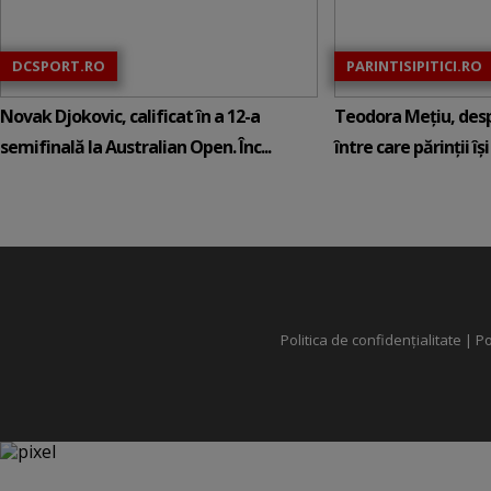
DCSPORT.RO
PARINTISIPITICI.RO
Novak Djokovic, calificat în a 12-a
Teodora Mețiu, desp
semifinală la Australian Open. Înc...
între care părinții își c
Politica de confidențialitate
|
Po