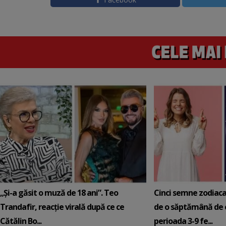
„Și-a găsit o muză de 18 ani”. Teo
Cinci semne zodiaca
Trandafir, reacție virală după ce ce
de o săptămână de e
Cătălin Bo...
perioada 3-9 fe...