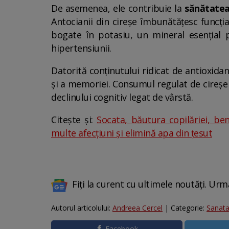
De asemenea, ele contribuie la
sănătatea
Antocianii din cireșe îmbunătățesc funcți
bogate în potasiu, un mineral esențial p
hipertensiunii.
Datorită conținutului ridicat de antioxidanț
și a memoriei. Consumul regulat de cireșe p
declinului cognitiv legat de vârstă.
Citește și:
Socata, băutura copilăriei, be
multe afecțiuni și elimină apa din țesut
Fiți la curent cu ultimele noutăți. Urm
Autorul articolului:
Andreea Cercel
| Categorie:
Sanata
Facebook