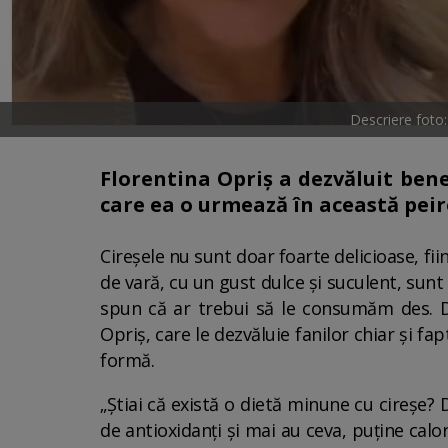
Descriere foto:
Florentina Opriș a dezvăluit benef
care ea o urmează în această pei
Cireșele nu sunt doar foarte delicioase, fii
de vară, cu un gust dulce și suculent, sunt
spun că ar trebui să le consumăm des. Di
Opriș, care le dezvăluie fanilor chiar și fa
formă.
„Știai că există o dietă minune cu cireșe? 
de antioxidanți și mai au ceva, puține calor