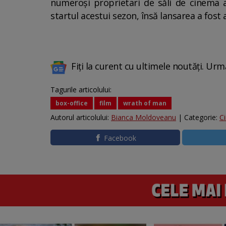
numeroşi proprietari de săli de cinema a
startul acestui sezon, însă lansarea a fos
Fiți la curent cu ultimele noutăți. Urm
Tagurile articolului:
box-office
film
wrath of man
Autorul articolului:
Bianca Moldoveanu
| Categorie:
C
Facebook