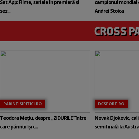
Sat App: Filme, seriale în premieră și
campionul mondial 
sez...
Andrei Stoica
PARINTISIPITICI.RO
DCSPORT.RO
Teodora Mețiu, despre „ZIDURILE” între
Novak Djokovic, calif
care părinții își c...
semifinală la Austral