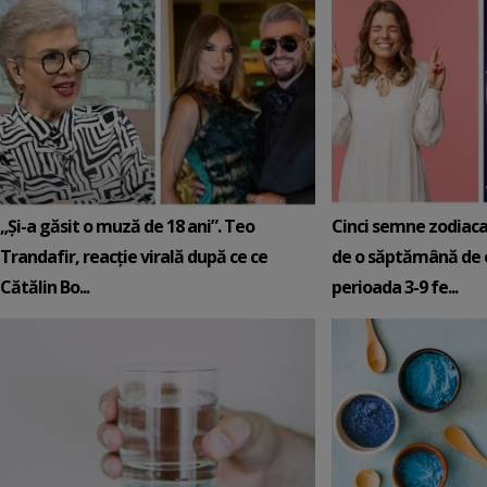
„Și-a găsit o muză de 18 ani”. Teo
Cinci semne zodiaca
Trandafir, reacție virală după ce ce
de o săptămână de e
Cătălin Bo...
perioada 3-9 fe...