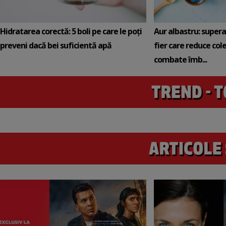
Hidratarea corectă: 5 boli pe care le poți
Aur albastru: super
preveni dacă bei suficientă apă
fier care reduce cole
combate îmb...