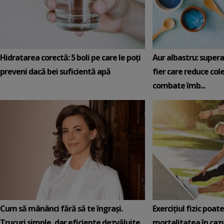
Hidratarea corectă: 5 boli pe care le poți
Aur albastru: super
preveni dacă bei suficientă apă
fier care reduce cole
combate îmb...
Cum să mânânci fără să te îngrași.
Exercițiul fizic poat
Trucuri simple, dar eficiente dezvăluite
mortalitatea în cazu