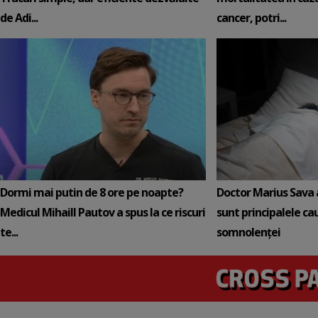
de Adi...
cancer, potri...
Dormi mai putin de 8 ore pe noapte?
Doctor Marius Sava 
Medicul Mihaill Pautov a spus la ce riscuri
sunt principalele ca
te...
somnolenței