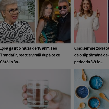
„Și-a găsit o muză de 18 ani”. Teo
Cinci semne zodiaca
Trandafir, reacție virală după ce ce
de o săptămână de e
Cătălin Bo...
perioada 3-9 fe...