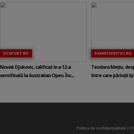
DCSPORT.RO
PARINTISIPITICI.RO
Novak Djokovic, calificat în a 12-a
Teodora Mețiu, desp
semifinală la Australian Open. Înc...
între care părinții își c
Politica de confidențialitate
|
Po