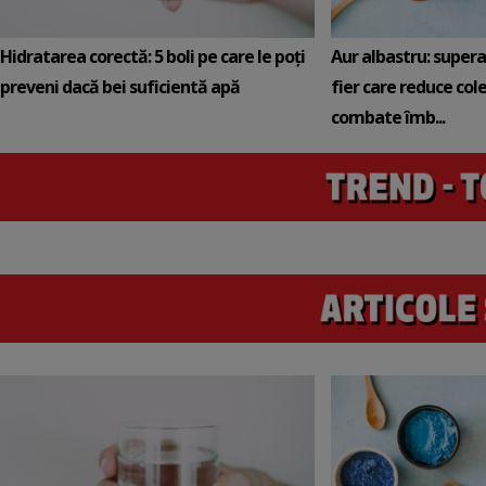
Hidratarea corectă: 5 boli pe care le poți
Aur albastru: super
preveni dacă bei suficientă apă
fier care reduce cole
combate îmb...