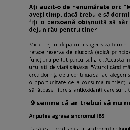
Ați auzit-o de nenumărate ori: "
aveți timp, dacă trebuie să dormi
fiți o persoană obișnuită să săr
dejun rău pentru tine?
Micul dejun, după cum sugerează termenul,
reface rezerva de glucoză (adică principa
funcționa pe tot parcursul zilei. Această m
unui stil de viață sănătos. "Atunci când măn
crea dorința de a continua să faci aleger
o oportunitate de a consuma nutrienți 
sănătoase, fibre și antioxidanți, care sun
9 semne că ar trebui să nu m
Ar putea agrava sindromul IBS
Dacă ești predispus la sindromul colonulu