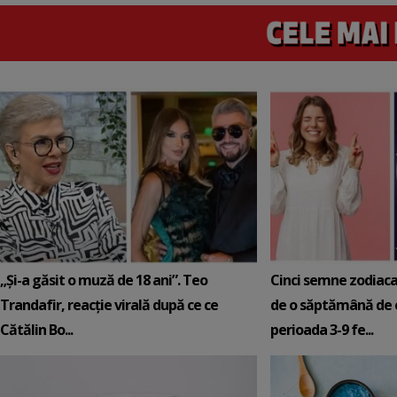
„Și-a găsit o muză de 18 ani”. Teo
Cinci semne zodiaca
Trandafir, reacție virală după ce ce
de o săptămână de e
Cătălin Bo...
perioada 3-9 fe...