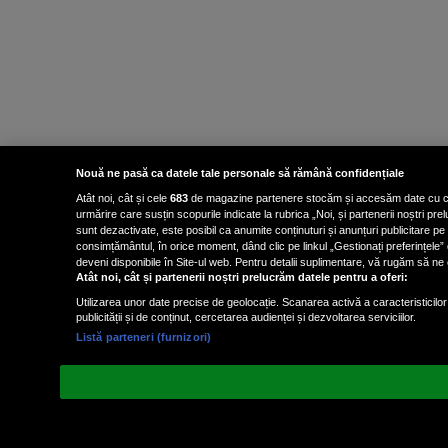
Nouă ne pasă ca datele tale personale să rămână confidențiale
Atât noi, cât și cele
683
de magazine partenere stocăm și accesăm date cu carac
urmărire care susțin scopurile indicate la rubrica „Noi, și partenerii noștri p
sunt dezactivate, este posibil ca anumite conținuturi și anunțuri publicitare pe
consimțământul, în orice moment, dând clic pe linkul „Gestionați preferințele” 
deveni disponibile în Site-ul web. Pentru detalii suplimentare, vă rugăm să ne co
Atât noi, cât și partenerii noștri prelucrăm datele pentru a oferi:
Utilizarea unor date precise de geolocație. Scanarea activă a caracteristicilor 
publicității și de conținut, cercetarea audienței și dezvoltarea serviciilor.
Listă parteneri (furnizori)