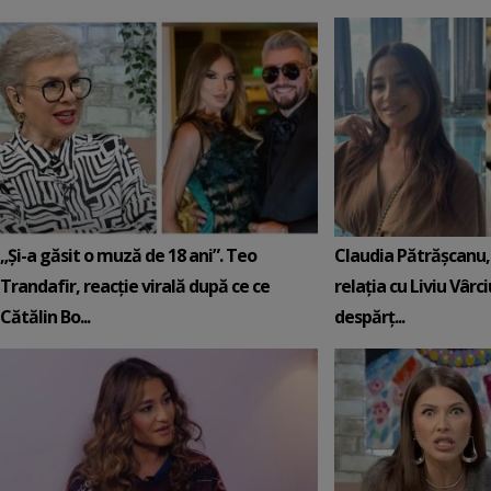
„Și-a găsit o muză de 18 ani”. Teo
Claudia Pătrășcanu,
Trandafir, reacție virală după ce ce
relația cu Liviu Vârci
Cătălin Bo...
despărț...