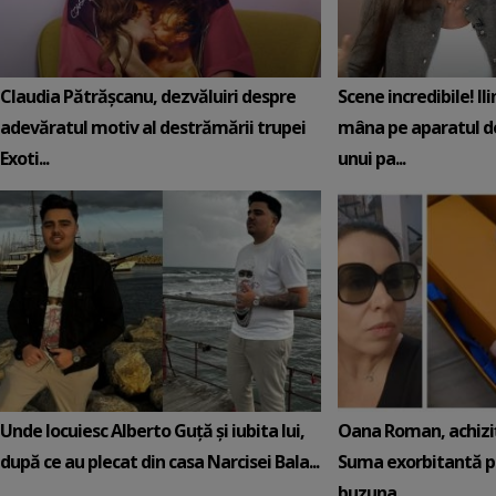
Claudia Pătrășcanu, dezvăluiri despre
Scene incredibile! Il
adevăratul motiv al destrămării trupei
mâna pe aparatul de
Exoti...
unui pa...
Unde locuiesc Alberto Guță și iubita lui,
Oana Roman, achiziț
după ce au plecat din casa Narcisei Bala...
Suma exorbitantă pe
buzuna...