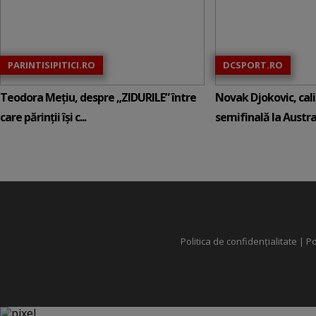
PARINTISIPITICI.RO
DCSPORT.RO
Teodora Mețiu, despre „ZIDURILE” între
Novak Djokovic, calif
care părinții își c...
semifinală la Austral
Politica de confidențialitate
|
Po