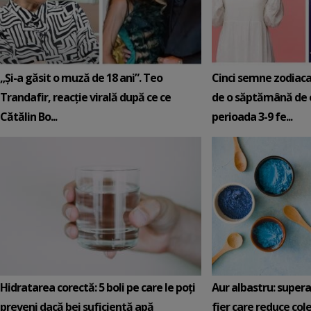
„Și-a găsit o muză de 18 ani”. Teo
Cinci semne zodiaca
Trandafir, reacție virală după ce ce
de o săptămână de e
Cătălin Bo...
perioada 3-9 fe...
Hidratarea corectă: 5 boli pe care le poți
Aur albastru: super
preveni dacă bei suficientă apă
fier care reduce cole