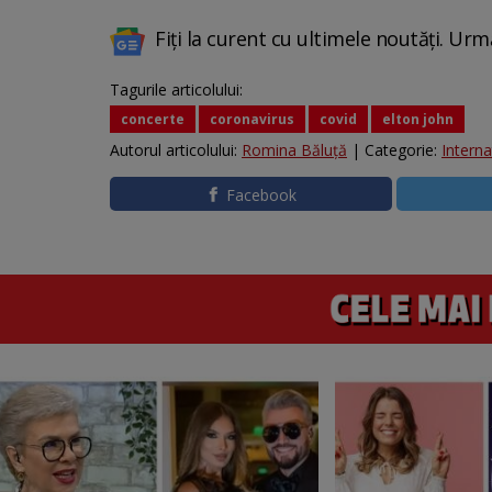
Fiți la curent cu ultimele noutăți. Urm
Tagurile articolului:
concerte
coronavirus
covid
elton john
Autorul articolului:
Romina Băluță
| Categorie:
Interna
Facebook