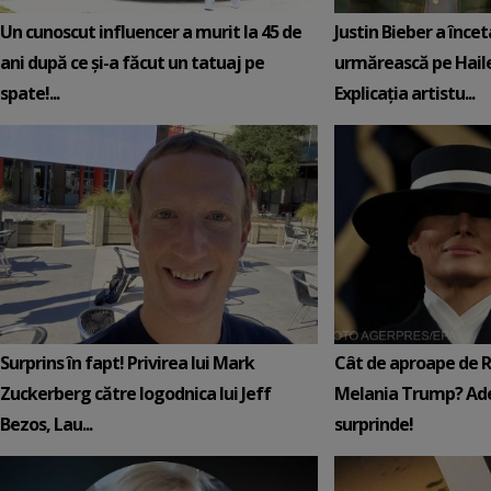
Un cunoscut influencer a murit la 45 de
Justin Bieber a încet
ani după ce și-a făcut un tatuaj pe
urmărească pe Hail
spate!...
Explicația artistu...
Surprins în fapt! Privirea lui Mark
Cât de aproape de 
Zuckerberg către logodnica lui Jeff
Melania Trump? Ade
Bezos, Lau...
surprinde!