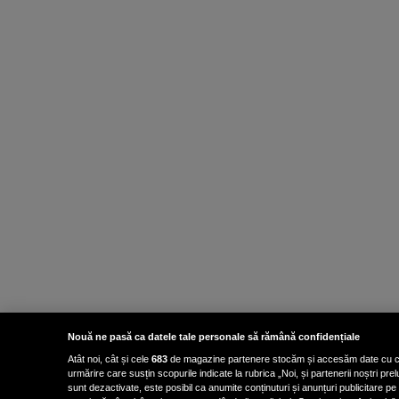
Nouă ne pasă ca datele tale personale să rămână confidențiale
Atât noi, cât și cele
683
de magazine partenere stocăm și accesăm date cu carac
urmărire care susțin scopurile indicate la rubrica „Noi, și partenerii noștri p
sunt dezactivate, este posibil ca anumite conținuturi și anunțuri publicitare pe