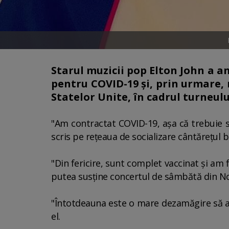
Starul muzicii pop Elton John a a
pentru COVID-19 şi, prin urmare, 
Statelor Unite, în cadrul turneul
"Am contractat COVID-19, aşa că trebuie s
scris pe reţeaua de socializare cântăreţul br
"Din fericire, sunt complet vaccinat şi am
putea susţine concertul de sâmbătă din Nor
"Întotdeauna este o mare dezamăgire să amâ
el.