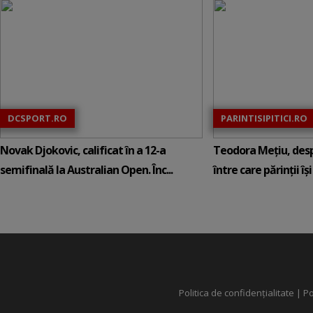
DCSPORT.RO
PARINTISIPITICI.RO
Novak Djokovic, calificat în a 12-a
Teodora Mețiu, desp
semifinală la Australian Open. Înc...
între care părinții își c
Politica de confidențialitate
|
Po