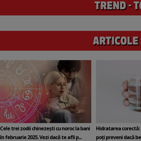
Cele trei zodii chinezești cu noroc la bani
Hidratarea corectă: 5
în februarie 2025. Vezi dacă te afli p...
poți preveni dacă be