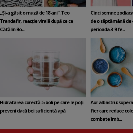
„Și-a găsit o muză de 18 ani”. Teo
Cinci semne zodiaca
Trandafir, reacție virală după ce ce
de o săptămână de e
Cătălin Bo...
perioada 3-9 fe...
Hidratarea corectă: 5 boli pe care le poți
Aur albastru: super
preveni dacă bei suficientă apă
fier care reduce cole
combate îmb...