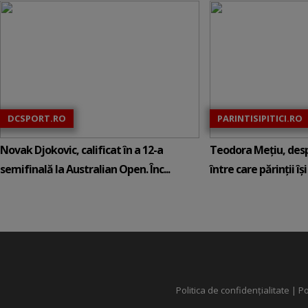
DCSPORT.RO
PARINTISIPITICI.RO
Novak Djokovic, calificat în a 12-a
Teodora Mețiu, desp
semifinală la Australian Open. Înc...
între care părinții își c
Politica de confidențialitate
|
Po