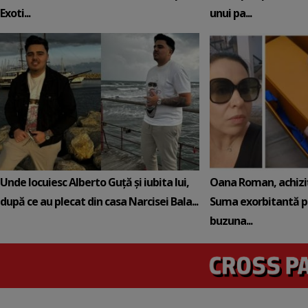
Exoti...
unui pa...
Unde locuiesc Alberto Guță și iubita lui,
Oana Roman, achiziț
după ce au plecat din casa Narcisei Bala...
Suma exorbitantă pe
buzuna...