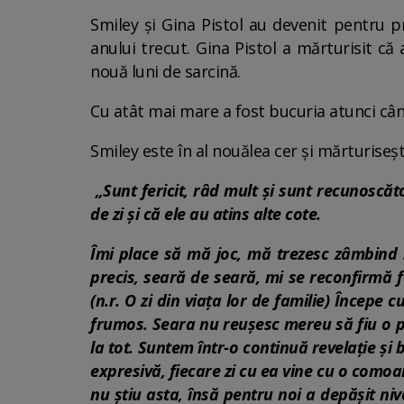
Smiley și Gina Pistol au devenit pentru p
anului trecut. Gina Pistol a mărturisit că 
nouă luni de sarcină.
Cu atât mai mare a fost bucuria atunci când 
Smiley este în al nouălea cer și mărturiseșt
„Sunt fericit, râd mult și sunt recunoscăt
de zi și că ele au atins alte cote.
Îmi place să mă joc, mă trezesc zâmbind ș
precis, seară de seară, mi se reconfirmă f
(n.r. O zi din viața lor de familie) Începe
frumos. Seara nu reușesc mereu să fiu o pie
la tot. Suntem într-o continuă revelație și
expresivă, fiecare zi cu ea vine cu o comoa
nu știu asta, însă pentru noi a depășit niv