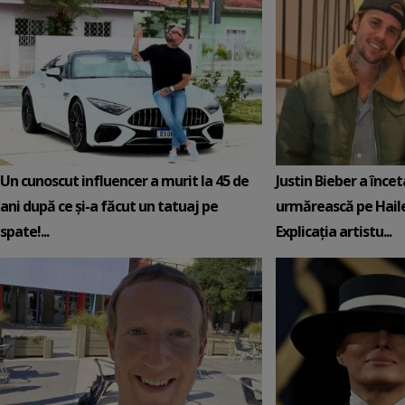
Un cunoscut influencer a murit la 45 de
Justin Bieber a încet
ani după ce și-a făcut un tatuaj pe
urmărească pe Hail
spate!...
Explicația artistu...