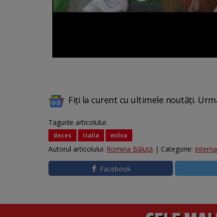
Fiți la curent cu ultimele noutăți. Urm
Tagurile articolului:
deces
italia
milva
Autorul articolului:
Romina Băluță
| Categorie:
Interna
Facebook