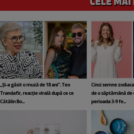
„Și-a găsit o muză de 18 ani”. Teo
Cinci semne zodiaca
Trandafir, reacție virală după ce ce
de o săptămână de e
Cătălin Bo...
perioada 3-9 fe...