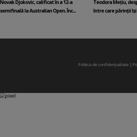
Novak Djokovic, calificat în a 12-a
Teodora Mețiu, desp
semifinală la Australian Open. Înc...
între care părinții își c
Politica de confidențialitate
|
Po