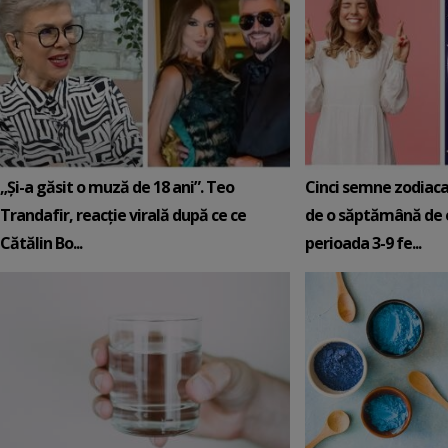
„Și-a găsit o muză de 18 ani”. Teo
Cinci semne zodiaca
Trandafir, reacție virală după ce ce
de o săptămână de e
Cătălin Bo...
perioada 3-9 fe...