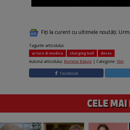
Fiți la curent cu ultimele noutăți. Urm
Tagurile articolului:
arturo di modica
charging bull
deces
Autorul articolului:
Romina Băluță
| Categorie:
Stiri
Facebook