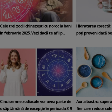
Cele trei zodii chinezești cu noroc la bani
Hidratarea corectă: 5
în februarie 2025. Vezi dacă te afli p...
poți preveni dacă be
Cinci semne zodiacale vor avea parte de
Aur albastru: super
o săptămână de excepție în perioada 3-9
fier care reduce cole