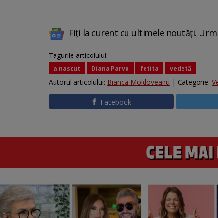
Fiți la curent cu ultimele noutăți. Urm
Tagurile articolului:
a nascut
Diana Parvu
fetita
vedetă
Autorul articolului:
Bianca Moldoveanu
| Categorie:
V
Facebook