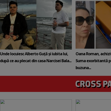
Unde locuiesc Alberto Guță și iubita lui,
Oana Roman, achiziț
după ce au plecat din casa Narcisei Bala...
Suma exorbitantă pe
buzuna...