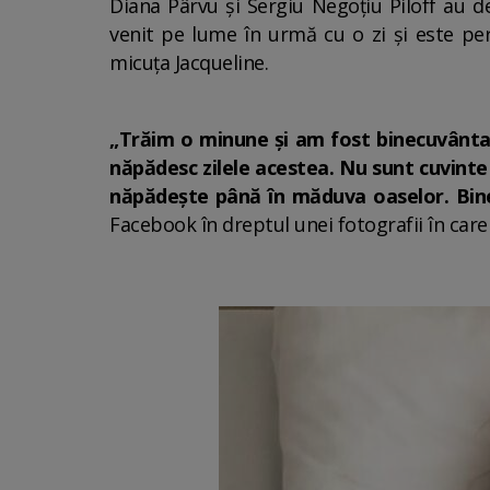
Diana Pârvu și Sergiu Negoțiu Piloff au dev
venit pe lume în urmă cu o zi și este pe
micuța Jacqueline.
„Trăim o minune și am fost binecuvântaț
năpădesc zilele acestea. Nu sunt cuvinte 
năpădește până în măduva oaselor. Bine a
Facebook în dreptul unei fotografii în care î