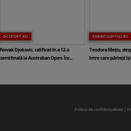
DCSPORT.RO
PARINTISIPITICI.RO
Novak Djokovic, calificat în a 12-a
Teodora Mețiu, desp
semifinală la Australian Open. Înc...
între care părinții își c
Politica de confidențialitate
|
Po