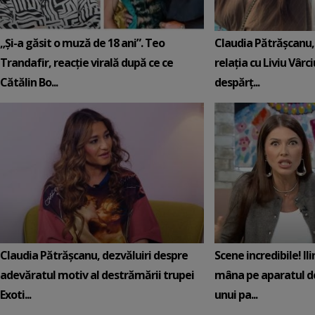
„Și-a găsit o muză de 18 ani”. Teo
Claudia Pătrășcanu,
Trandafir, reacție virală după ce ce
relația cu Liviu Vârci
Cătălin Bo...
despărț...
Claudia Pătrășcanu, dezvăluiri despre
Scene incredibile! Il
adevăratul motiv al destrămării trupei
mâna pe aparatul de
Exoti...
unui pa...