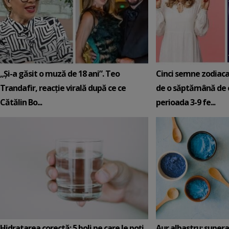
„Și-a găsit o muză de 18 ani”. Teo
Cinci semne zodiaca
Trandafir, reacție virală după ce ce
de o săptămână de e
Cătălin Bo...
perioada 3-9 fe...
Hidratarea corectă: 5 boli pe care le poți
Aur albastru: super